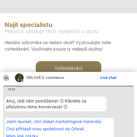
Najít specialistu
Plebiscit sdružuje těch nejlepších v oboru
Hledáte odborníka ve Vašem okolí? Vyzkoušejte naše
vyhledávání. Využívejte pouze ty nejlepší služby!
Vyhledávání
ORLOVÉ E-commerce
Live chat
13:51
Ahoj, rádi Vám pomůžeme! 🙂 Klikněte na
příslušnou téma konverzace! 🙂
Organizátor hlasování
Plebiscyt
Kontakt
Bright Side Solutions sp. z o.
Vítězové
Kontakt
Jsem laureát, chci získat marketingové materiály.
o. sp. k.
Seznam všech
ul. Ruska 22
laureátů
Chci přihlásit svou společnost do Orlové.
Wrocław 50-079
Zásady
Mám jiné otázky.
KRS 0000749100 | Regon
Pravidla