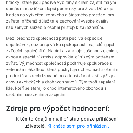
hračky, které jsou pečlivě vybírány s cílem zajistit malým
domácím mazlíčkům lepší podmínky pro život. Důraz je
kladen na vytvoření zdravého a šťastného prostředí pro
zvířata, přičemž důležité je zachování vysoké kvality
nabízených služeb a osobní přístup k zákazníkům.
Mezi přednosti společnosti patří pečlivá expedice
objednávek, což přispívá ke spokojenosti majitelů i jejich
zvířecích společníků. Nabídka zahrnuje sušenou zeleninu,
ovoce a speciální krmiva odpovídající různým potřebám
zvířat. Výjimečnost společnosti podtrhuje spolupráce s
veterinární lékařkou, která poskytuje dohled nad složením
produktů a specializované poradenství v oblasti výživy a
chovu exotických a drobných savců. Tým tvoří zapálení
lidé, kteří se starají o chod internetového obchodu s
osobním nasazením a zaujetím.
Zdroje pro výpočet hodnocení:
K těmto údajům mají přístup pouze přihlášení
uživatelé.
Klikněte sem pro přihlášení.