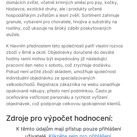
domácích zvířat, včetně krmných směsí pro psy, kočky,
hlodavce, exotické druhy, ale i produkty určené
hospodářským zvířatům a lesní zvěři. Sortiment zahrnuje
granule, vybavení pro chovatele, hnojiva a substráty na
rostliny, což ukazuje na široký záběr poskytovaných
služeb.
K hlavním přednostem této společnosti patří vlastní rozvoz
zboží v Brně a okolí. Objednávky doručené do deváté
hodiny ranní mohou být expedovány již následující
pracovní den nebo v sobotu, což zrychluje dodávku.
Pokud není určité zboží skladem, umožňuje společnost
individuální objednávku ze specializovaných
velkoobchodů. Registrace zákazníka na webu usnadňuje
opakované nákupy, přesto není podmínkou. Často je
oceňována vstřícnost personálu a rychlost vyřízení
objednávek, což podporuje celkovou spokojenost klientů.
Zdroje pro výpočet hodnocení:
K těmto údajům mají přístup pouze přihlášení
uživatelé.
Klikněte sem pro přihlášení.