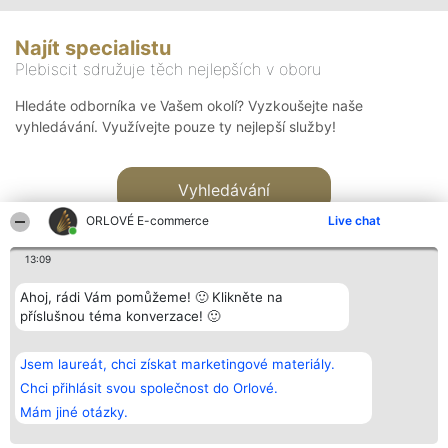
Najít specialistu
Plebiscit sdružuje těch nejlepších v oboru
Hledáte odborníka ve Vašem okolí? Vyzkoušejte naše
vyhledávání. Využívejte pouze ty nejlepší služby!
Vyhledávání
ORLOVÉ E-commerce
Live chat
13:09
Ahoj, rádi Vám pomůžeme! 🙂 Klikněte na
příslušnou téma konverzace! 🙂
Organizátor hlasování
Plebiscyt
Kontakt
Bright Side Solutions sp. z o.
Vítězové
Kontakt
Jsem laureát, chci získat marketingové materiály.
o. sp. k.
Seznam všech
ul. Ruska 22
laureátů
Chci přihlásit svou společnost do Orlové.
Wrocław 50-079
Zásady
Mám jiné otázky.
KRS 0000749100 | Regon
Pravidla
381313360 | NIP 8943132676
Zásady
ochrany