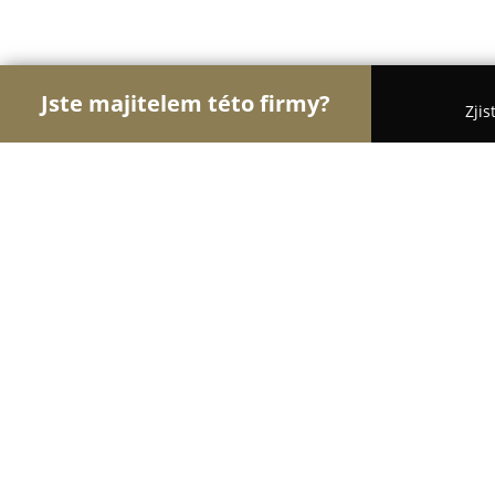
Jste majitelem této firmy?
Zjis
Orlové E-commerce
Eshopy, Elektronika, Modelá
Razítka-eshop P. Bakalář
8.6
(7)
Velvary, Velvary 20, Velvary