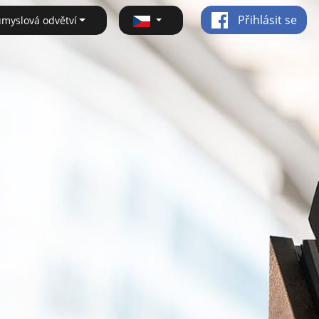
Přihlásit se
ůmyslová odvětví