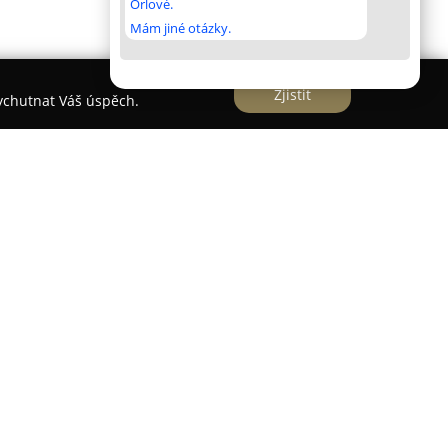
Orlové.
Mám jiné otázky.
Zjistit
vychutnat Váš úspěch.
ř
se dlouhodobě zaměřuje na výrobu a prodej
entu. Na trhu působí od roku 1994, přičemž od
evším na oblast razítek. E-shop nabízí rozmanitou
výrobců, mezi něž patří TRODAT, COLOP,
radiční gumová i moderní flashová razítka.
zných velikostí i tvarů, přičemž každému
duální pozornost podle jeho specifických