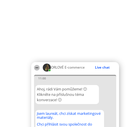
ORLOVÉ E-commerce
Live chat
11:00
Ahoj, rádi Vám pomůžeme! 🙂
Klikněte na příslušnou téma
konverzace! 🙂
Jsem laureát, chci získat marketingové
materiály.
Chci přihlásit svou společnost do