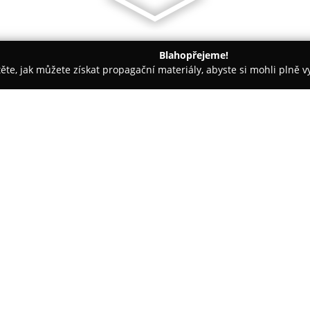
Blahopřejeme!
těte, jak můžete získat propagační materiály, abyste si mohli plně 
ž Nehtů - Velvary
Razítka-eshop P. Bakalář
O společnosti:
Firma
Razítka-eshop P. Bakalá
razítek a souvisejícího sortim
roku 2003 se specializuje před
nabídku produktů od známých 
MODICO a REINER, a zahrnuje t
Sortiment obsahuje množství rů
zákazníkovi je věnována indivi