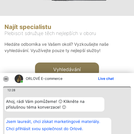
Najít specialistu
Plebiscit sdružuje těch nejlepších v oboru
Hledáte odborníka ve Vašem okolí? Vyzkoušejte naše
vyhledávání. Využívejte pouze ty nejlepší služby!
Vyhledávání
ORLOVÉ E-commerce
Live chat
12:28
Ahoj, rádi Vám pomůžeme! 🙂 Klikněte na
příslušnou téma konverzace! 🙂
Organizátor hlasování
Plebiscyt
Kontakt
Bright Side Solutions sp. z o.
Vítězové
Kontakt
Jsem laureát, chci získat marketingové materiály.
o. sp. k.
Seznam všech
ul. Ruska 22
laureátů
Chci přihlásit svou společnost do Orlové.
Wrocław 50-079
Zásady