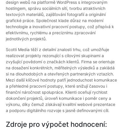
design webů na platformě WordPress s integrovaným
hostingem, správu sociálních sítí, tvorbu atraktivních
textových materiálů, zajišťování fotografií a originální
grafické práce. Společnost klade důraz na moderní
technologie a inovativní pracovní postupy, což přispívá k
efektivnímu, rychlému a preciznímu zpracování
jednotlivých projektů.
Scotti Media těží z detailní znalosti trhu, což umožňuje
realizovat projekty rezonující s cílovými skupinami a
zvyšující povědomí o značkách klientů. Firma se orientuje
na dosažení konkrétních, měřitelných výsledků a zakládá
si na dlouhodobých a otevřených partnerských vztazích.
Mezi další klíčové hodnoty patří jednoduchost komunikace
a přehledné pracovní postupy, které snižují časovou i
finanční náročnost spolupráce. Klienti oceňují rychlost
dokončení projektů, úroveň komunikace i poměr ceny a
výkonu, díky čemuž získávají kvalitní webové prezentace
a podporu digitálního rozvoje s jasně definovanými cíli.
Zdroje pro výpočet hodnocení: