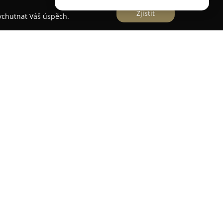
Zjistit
vychutnat Váš úspěch.
o výrobce zaměřeného na originální a kvalitní
mž se specializuje na ruční produkci v kolínské
čuje důrazem na funkční design a vysokou
 kompromisů v kvalitě.
spektrum příslušenství, včetně obojků, postrojů,
ých krmiv i doplňků. Jednou z výrazných
Easy-long pro lanová vodítka, který umožňuje
ouze dvěma prsty, což přináší chovatelům
ři procházkách nebo výcviku.