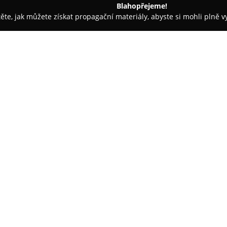
Blahopřejeme!
těte, jak můžete získat propagační materiály, abyste si mohli plně 
ž Nehtů - Kolín
Tamer_cz
O společnosti:
Tamer s.r.o.
představuje českéh
produkty určené pro psy, přiče
manufaktuře. Společnost vyzna
užitnou hodnotu bez jakýchkoli
V sortimentu lze nalézt široké 
pamlskovníků, hraček, prémiov
předností je speciální systém 
rychlou změnu délky vodítka p
vysokou flexibilitu například p