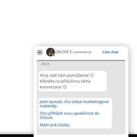
ORLOVÉ E-commerce
Live chat
20:23
Ahoj, rádi Vám pomůžeme! 🙂
Klikněte na příslušnou téma
konverzace! 🙂
Jsem laureát, chci získat marketingové
materiály.
Chci přihlásit svou společnost do
Orlové.
Mám jiné otázky.