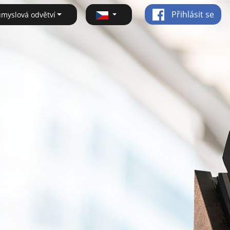
Přihlásit se
ůmyslová odvětví