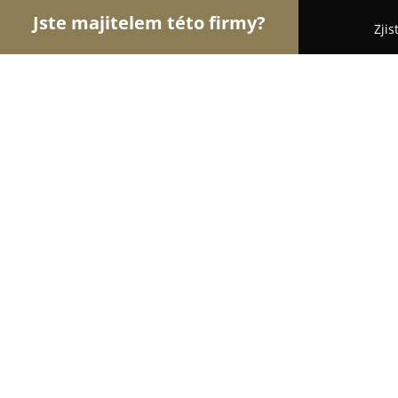
Jste majitelem této firmy?
Zjis
Orlové E-commerce
Eshopy, Elektronika, Modelá
Tamer_cz
10
(188)
Kolín, Havlíčkova 260
Zobrazit telefonní číslo