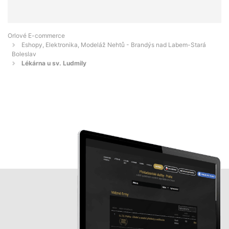
Orlové E-commerce
Eshopy, Elektronika, Modeláž Nehtů - Brandýs nad Labem-Stará
Boleslav
Lékárna u sv. Ludmily