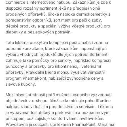
commerce a internetového nákupu. Zákazníkům je zde k
dispozici rozsáhlý sortiment léků na předpis i volně
prodejných přípravků, široká nabídka dermokosmetiky s
poradenstvím odborníků, sortiment pro péči o zuby,
dětské produkty a speciální výživa včetně produktů pro
diabetiky a bezlepkových potravin.
Tato lékárna poskytuje komplexní péči a nabízí zdarma
odborné konzultace, které zákazníkům napomáhají při
výběru vhodných produktů dle jejich potřeb. Sortiment
zahrnuje také pomůcky pro seniory, například kompresní
punčochy a přípravky pro inkontinenci, i veterinární
přípravky. Pravidelní klienti mohou využívat věrnostní
program PharmaPoint, nabízející zvýhodněné ceny a
slevové kupony.
Mezi hlavní přednosti patří možnost osobního vyzvednutí
objednávek z e-shopu, čímž se kombinuje pohodlí online
nákupu s individuálním poradenstvím a servisem. Lékárna
je vybavena dostatečným parkováním a bezbariérovým
přístupem, což zajišťuje komfort všem návštěvníkům.
Provozovna je součástí sítě lékáren PharmaPoint, která má