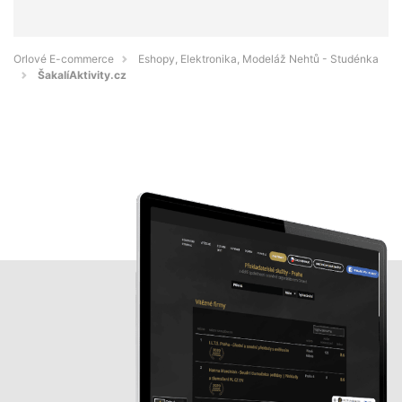
Orlové E-commerce
Eshopy, Elektronika, Modeláž Nehtů - Studénka
ŠakalíAktivity.cz