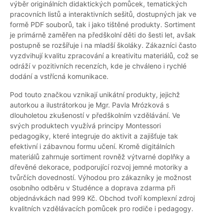
výběr originálních didaktických pomůcek, tematických
pracovních listů a interaktivních sešitů, dostupných jak ve
formě PDF souborů, tak i jako tištěné produkty. Sortiment
je primárně zaměřen na předškolní děti do šesti let, avšak
postupně se rozšířuje i na mladší školáky. Zákazníci často
vyzdvihují kvalitu zpracování a kreativitu materiálů, což se
odráží v pozitivních recenzích, kde je chváleno i rychlé
dodání a vstřícná komunikace.
Pod touto značkou vznikají unikátní produkty, jejichž
autorkou a ilustrátorkou je Mgr. Pavla Mrózková s
dlouholetou zkušeností v předškolním vzdělávání. Ve
svých produktech využívá principy Montessori
pedagogiky, které integruje do aktivit a zajišťuje tak
efektivní i zábavnou formu učení. Kromě digitálních
materiálů zahrnuje sortiment rovněž výtvarné doplňky a
dřevěné dekorace, podporující rozvoj jemné motoriky a
tvůrčích dovedností. Výhodou pro zákazníky je možnost
osobního odběru v Studénce a doprava zdarma při
objednávkách nad 999 Kč. Obchod tvoří komplexní zdroj
kvalitních vzdělávacích pomůcek pro rodiče i pedagogy.