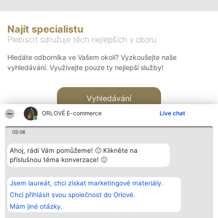
Najít specialistu
Plebiscit sdružuje těch nejlepších v oboru
Hledáte odborníka ve Vašem okolí? Vyzkoušejte naše
vyhledávání. Využívejte pouze ty nejlepší služby!
Vyhledávání
ORLOVÉ E-commerce
Live chat
05:06
Ahoj, rádi Vám pomůžeme! 🙂 Klikněte na
příslušnou téma konverzace! 🙂
Organizátor hlasování
Plebiscyt
Kontakt
Bright Side Solutions sp. z o.
Vítězové
Kontakt
Jsem laureát, chci získat marketingové materiály.
o. sp. k.
Seznam všech
ul. Ruska 22
laureátů
Chci přihlásit svou společnost do Orlové.
Wrocław 50-079
Zásady
Mám jiné otázky.
KRS 0000749100 | Regon
Pravidla
381313360 | NIP 8943132676
Zásady