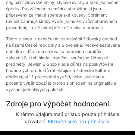
originální židovské knihy, stylové svícny a také jedinečné
šperky. Pro zájemce o umění a starožitnosti jsou
připraveny zajímavé sběratelské kousky. Sortiment
rovněž zahrnuje široký výběr jarmulek v různobarevném
provedení, stejně tak výběr košer vína a potravin.
Tento e-shop je označován za největší židovský obchod
na území České republiky a Slovenska. Pečlivě sestavená
nabídka s důrazem na kvalitu odpovídá nárokům
zákazníků, kteří hledají tradiční i současné židovské
předměty. Jewish E-Shop klade důraz na poskytování
hodnotných produktů reflektujících židovské kulturní
dědictví, ať již pro osobní využití, nebo jako dárky,
přičemž výběr zboží je tvořen s ohledem na originalitu a
význam jednotlivých položek.
Zdroje pro výpočet hodnocení:
K těmto údajům mají přístup pouze přihlášení
uživatelé.
Klikněte sem pro přihlášení.