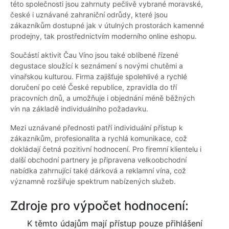
této společnosti jsou zahrnuty pečlivě vybrané moravské,
české i uznávané zahraniční odrůdy, které jsou
zákazníkům dostupné jak v útulných prostorách kamenné
prodejny, tak prostřednictvím moderního online eshopu.
Součástí aktivit Čau Víno jsou také oblíbené řízené
degustace sloužící k seznámení s novými chutěmi a
vinařskou kulturou. Firma zajišťuje spolehlivé a rychlé
doručení po celé České republice, zpravidla do tří
pracovních dnů, a umožňuje i objednání méně běžných
vín na základě individuálního požadavku.
Mezi uznávané přednosti patří individuální přístup k
zákazníkům, profesionalita a rychlá komunikace, což
dokládají četná pozitivní hodnocení. Pro firemní klientelu i
další obchodní partnery je připravena velkoobchodní
nabídka zahrnující také dárková a reklamní vína, což
významně rozšiřuje spektrum nabízených služeb.
Zdroje pro výpočet hodnocení:
K těmto údajům mají přístup pouze přihlášení