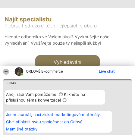
Najít specialistu
Plebiscit sdružuje těch nejlepších v oboru
Hledáte odborníka ve Vašem okolí? Vyzkoušejte naše
vyhledávání. Využívejte pouze ty nejlepší služby!
Vyhledávání
ORLOVÉ E-commerce
Live chat
06:43
Ahoj, rádi Vám pomůžeme! 🙂 Klikněte na
příslušnou téma konverzace! 🙂
Organizátor hlasování
Plebiscyt
Kontakt
Bright Side Solutions sp. z o.
Vítězové
Kontakt
Jsem laureát, chci získat marketingové materiály.
o. sp. k.
Seznam všech
ul. Ruska 22
laureátů
Chci přihlásit svou společnost do Orlové.
Wrocław 50-079
Zásady
Mám jiné otázky.
KRS 0000749100 | Regon
Pravidla
381313360 | NIP 8943132676
Zásady