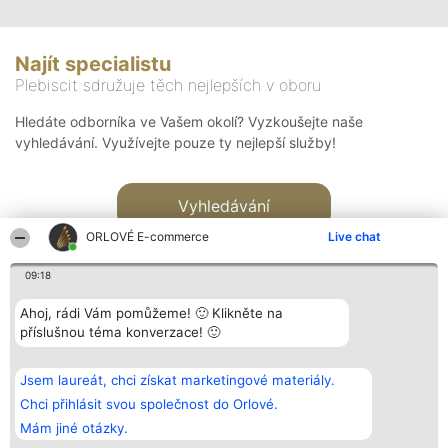
Najít specialistu
Plebiscit sdružuje těch nejlepších v oboru
Hledáte odborníka ve Vašem okolí? Vyzkoušejte naše
vyhledávání. Využívejte pouze ty nejlepší služby!
Vyhledávání
ORLOVÉ E-commerce
Live chat
09:18
Ahoj, rádi Vám pomůžeme! 🙂 Klikněte na
příslušnou téma konverzace! 🙂
Organizátor hlasování
Plebiscyt
Kontakt
Bright Side Solutions sp. z o.
Vítězové
Kontakt
Jsem laureát, chci získat marketingové materiály.
o. sp. k.
Seznam všech
ul. Ruska 22
laureátů
Chci přihlásit svou společnost do Orlové.
Wrocław 50-079
Zásady
Mám jiné otázky.
KRS 0000749100 | Regon
Pravidla
381313360 | NIP 8943132676
Zásady