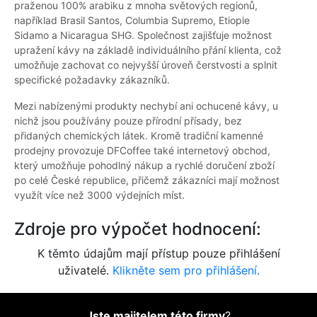
praženou 100% arabiku z mnoha světových regionů,
například Brasil Santos, Columbia Supremo, Etiopie
Sidamo a Nicaragua SHG. Společnost zajišťuje možnost
upražení kávy na základě individuálního přání klienta, což
umožňuje zachovat co nejvyšší úroveň čerstvosti a splnit
specifické požadavky zákazníků.
Mezi nabízenými produkty nechybí ani ochucené kávy, u
nichž jsou používány pouze přírodní přísady, bez
přidaných chemických látek. Kromě tradiční kamenné
prodejny provozuje DFCoffee také internetový obchod,
který umožňuje pohodlný nákup a rychlé doručení zboží
po celé České republice, přičemž zákazníci mají možnost
využít více než 3000 výdejních míst.
Zdroje pro výpočet hodnocení:
K těmto údajům mají přístup pouze přihlášení
uživatelé.
Klikněte sem pro přihlášení.
Jste majitelem této firmy
?