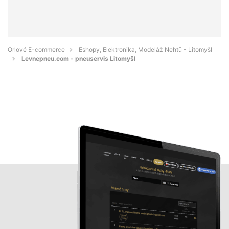
Orlové E-commerce
Eshopy, Elektronika, Modeláž Nehtů - Litomyšl
Levnepneu.com - pneuservis Litomyšl