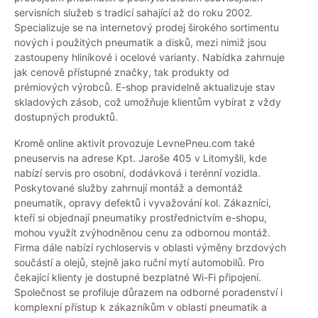
servisních služeb s tradicí sahající až do roku 2002.
Specializuje se na internetový prodej širokého sortimentu
nových i použitých pneumatik a disků, mezi nimiž jsou
zastoupeny hliníkové i ocelové varianty. Nabídka zahrnuje
jak cenově přístupné značky, tak produkty od
prémiových výrobců. E-shop pravidelně aktualizuje stav
skladových zásob, což umožňuje klientům vybírat z vždy
dostupných produktů.
Kromě online aktivit provozuje LevnePneu.com také
pneuservis na adrese Kpt. Jaroše 405 v Litomyšli, kde
nabízí servis pro osobní, dodávková i terénní vozidla.
Poskytované služby zahrnují montáž a demontáž
pneumatik, opravy defektů i vyvažování kol. Zákazníci,
kteří si objednají pneumatiky prostřednictvím e-shopu,
mohou využít zvýhodněnou cenu za odbornou montáž.
Firma dále nabízí rychloservis v oblasti výměny brzdových
součástí a olejů, stejně jako ruční mytí automobilů. Pro
čekající klienty je dostupné bezplatné Wi-Fi připojení.
Společnost se profiluje důrazem na odborné poradenství i
komplexní přístup k zákazníkům v oblasti pneumatik a