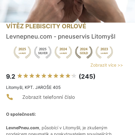
VÍTĚZ PLEBISCITY ORLOVÉ
Levnepneu.com - pneuservis Litomyšl
Zobrazit více >>
9.2
(245)
Litomyšl, KPT. JAROŠE 405
Zobrazit telefonní číslo
O společnosti:
LevnePneu.com
, působící v Litomyšli, je zkušeným
prodejcem pneumatik a poskytovatelem souvisejících