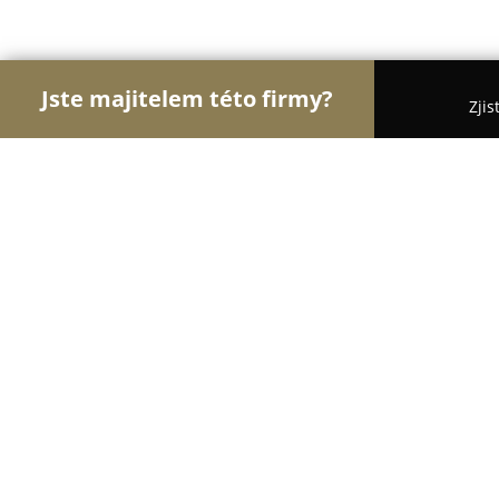
Jste majitelem této firmy?
Zjis
Orlové E-commerce
Eshopy, Elektronika, Modelá
Rejnok obuv s.r.o.,Vřídelní 1 ,Karlov
8
(11)
Karlovy Vary, Vřídelní 588/1