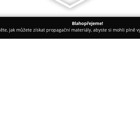
Blahopřejeme!
těte, jak můžete získat propagační materiály, abyste si mohli plně 
ž Nehtů - Karlovy Vary
Rejnok obuv s.r.o.,Vřídelní 1 ,Karlovy V
y Vary
O společnosti:
Rejnok obuv s.r.o.
představuje
tradicí, která byla založena v 
Firma zahájila svou činnost pro
kamenných prodejen na šest po
Zobrazit více >>
obuvi určené ženám, mužům i d
galanterii a punčochové zboží.
Internetový obchod společnost