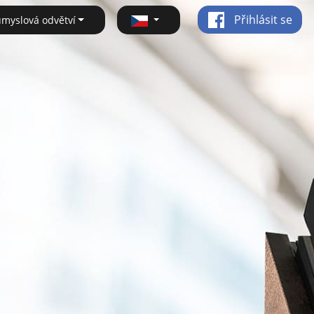
Přihlásit se
ůmyslová odvětví