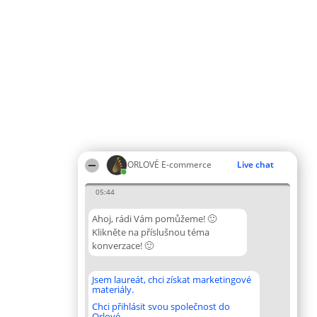
ORLOVÉ E-commerce
Live chat
05:44
Ahoj, rádi Vám pomůžeme! 🙂
Klikněte na příslušnou téma
konverzace! 🙂
Jsem laureát, chci získat marketingové
materiály.
Chci přihlásit svou společnost do
Orlové.