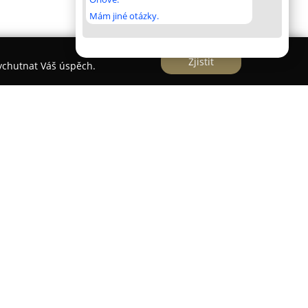
Mám jiné otázky.
Zjistit
vychutnat Váš úspěch.
ary
 českou rodinnou společnost s dlouhodobou
roce 1991 a působí především v Karlových Varech.
dejem obuvi a postupně rozšířila síť svých
boček. Zaměřuje se na prodej kvalitní značkové
ětem, která je dále doplněna o koženou
i, dostupný na adrese www.rejnokobuv.cz, nabízí