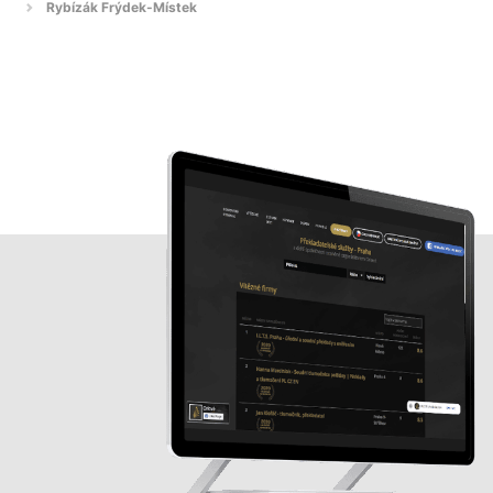
Rybízák Frýdek-Místek