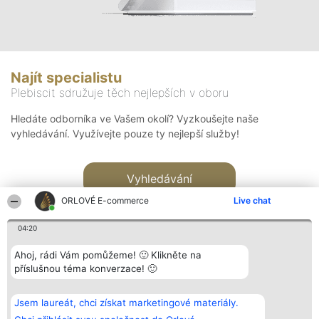
Najít specialistu
Plebiscit sdružuje těch nejlepších v oboru
Hledáte odborníka ve Vašem okolí? Vyzkoušejte naše
vyhledávání. Využívejte pouze ty nejlepší služby!
Vyhledávání
ORLOVÉ E-commerce
Live chat
04:20
Ahoj, rádi Vám pomůžeme! 🙂 Klikněte na
příslušnou téma konverzace! 🙂
Organizátor hlasování
Plebiscyt
Kontakt
Bright Side Solutions sp. z o.
Vítězové
Kontakt
Jsem laureát, chci získat marketingové materiály.
o. sp. k.
Seznam všech
ul. Ruska 22
laureátů