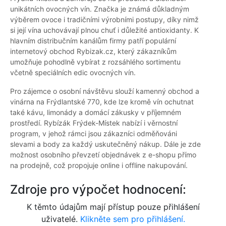
unikátních ovocných vín. Značka je známá důkladným
výběrem ovoce i tradičními výrobními postupy, díky nimž
si její vína uchovávají plnou chuť i důležité antioxidanty. K
hlavním distribučním kanálům firmy patří populární
internetový obchod Rybizak.cz, který zákazníkům
umožňuje pohodlně vybírat z rozsáhlého sortimentu
včetně speciálních edic ovocných vín.
Pro zájemce o osobní návštěvu slouží kamenný obchod a
vinárna na Frýdlantské 770, kde lze kromě vín ochutnat
také kávu, limonády a domácí zákusky v příjemném
prostředí. Rybízák Frýdek-Místek nabízí i věrnostní
program, v jehož rámci jsou zákazníci odměňováni
slevami a body za každý uskutečněný nákup. Dále je zde
možnost osobního převzetí objednávek z e-shopu přímo
na prodejně, což propojuje online i offline nakupování.
Zdroje pro výpočet hodnocení:
K těmto údajům mají přístup pouze přihlášení
uživatelé.
Klikněte sem pro přihlášení.