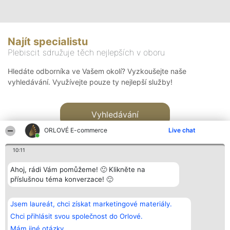
Najít specialistu
Plebiscit sdružuje těch nejlepších v oboru
Hledáte odborníka ve Vašem okolí? Vyzkoušejte naše
vyhledávání. Využívejte pouze ty nejlepší služby!
Vyhledávání
ORLOVÉ E-commerce
Live chat
10:11
Ahoj, rádi Vám pomůžeme! 🙂 Klikněte na
příslušnou téma konverzace! 🙂
Organizátor hlasování
Plebiscyt
Kontakt
Bright Side Solutions sp. z o.
Vítězové
Kontakt
Jsem laureát, chci získat marketingové materiály.
o. sp. k.
Seznam všech
ul. Ruska 22
laureátů
Chci přihlásit svou společnost do Orlové.
Wrocław 50-079
Zásady
Mám jiné otázky.
KRS 0000749100 | Regon
Pravidla