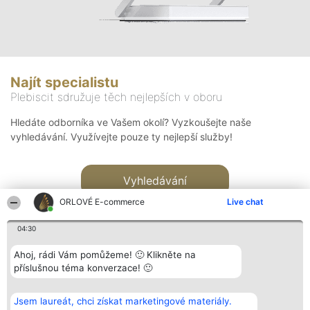
Najít specialistu
Plebiscit sdružuje těch nejlepších v oboru
Hledáte odborníka ve Vašem okolí? Vyzkoušejte naše
vyhledávání. Využívejte pouze ty nejlepší služby!
Vyhledávání
ORLOVÉ E-commerce
Live chat
04:30
Ahoj, rádi Vám pomůžeme! 🙂 Klikněte na
příslušnou téma konverzace! 🙂
Organizátor hlasování
Plebiscyt
Kontakt
Bright Side Solutions sp. z o.
Vítězové
Kontakt
Jsem laureát, chci získat marketingové materiály.
o. sp. k.
Seznam všech