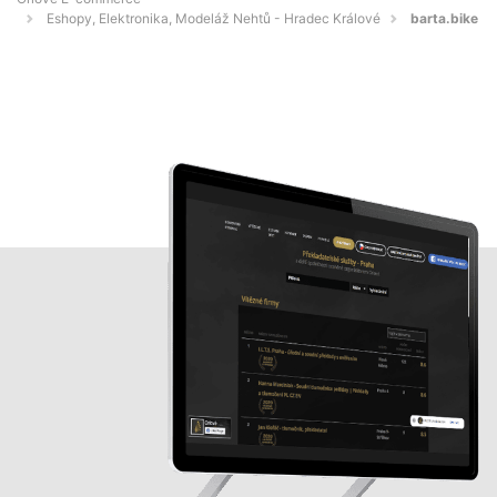
Eshopy, Elektronika, Modeláž Nehtů - Hradec Králové
barta.bike