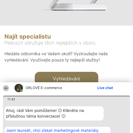
Najít specialistu
Plebiscit sdružuje těch nejlepších v oboru
Hledáte odborníka ve Vašem okolí? Vyzkoušejte naše
vyhledávání. Využívejte pouze ty nejlepší služby!
Vyhledávání
ORLOVÉ E-commerce
Live chat
11:43
Ahoj, rádi Vám pomůžeme! 🙂 Klikněte na
příslušnou téma konverzace! 🙂
Organizátor hlasování
Plebiscyt
Kontakt
Bright Side Solutions sp. z o.
Vítězové
Kontakt
Jsem laureát, chci získat marketingové materiály.
o. sp. k.
Seznam všech