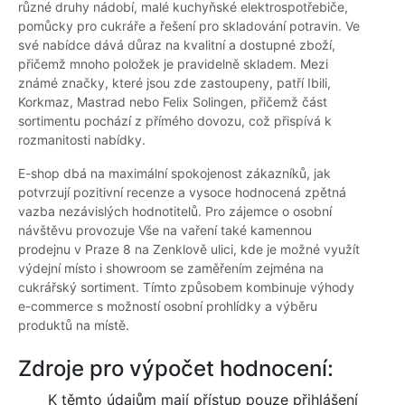
různé druhy nádobí, malé kuchyňské elektrospotřebiče,
pomůcky pro cukráře a řešení pro skladování potravin. Ve
své nabídce dává důraz na kvalitní a dostupné zboží,
přičemž mnoho položek je pravidelně skladem. Mezi
známé značky, které jsou zde zastoupeny, patří Ibili,
Korkmaz, Mastrad nebo Felix Solingen, přičemž část
sortimentu pochází z přímého dovozu, což přispívá k
rozmanitosti nabídky.
E-shop dbá na maximální spokojenost zákazníků, jak
potvrzují pozitivní recenze a vysoce hodnocená zpětná
vazba nezávislých hodnotitelů. Pro zájemce o osobní
návštěvu provozuje Vše na vaření také kamennou
prodejnu v Praze 8 na Zenklově ulici, kde je možné využít
výdejní místo i showroom se zaměřením zejména na
cukrářský sortiment. Tímto způsobem kombinuje výhody
e-commerce s možností osobní prohlídky a výběru
produktů na místě.
Zdroje pro výpočet hodnocení:
K těmto údajům mají přístup pouze přihlášení