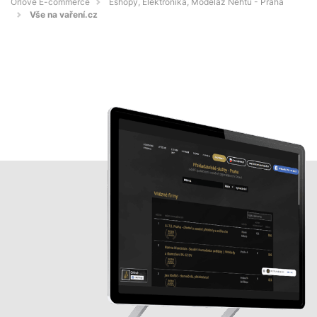
Orlové E-commerce
Eshopy, Elektronika, Modeláž Nehtů - Praha
Vše na vaření.cz