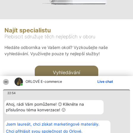
Najít specialistu
Plebiscit sdružuje těch nejlepších v oboru
Hledáte odborníka ve Vašem okolí? Vyzkoušejte naše
vyhledávání. Využívejte pouze ty nejlepší služby!
Vyhledávání
ORLOVÉ E-commerce
Live chat
22:54
Ahoj, rádi Vám pomůžeme! 🙂 Klikněte na
příslušnou téma konverzace! 🙂
Organizátor hlasování
Plebiscyt
Kontakt
Bright Side Solutions sp. z o.
Vítězové
Kontakt
Jsem laureát, chci získat marketingové materiály.
o. sp. k.
Seznam všech
ul. Ruska 22
laureátů
Chci přihlásit svou společnost do Orlové.