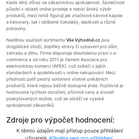
klade silný důraz na zákaznickou spokojenost. Společnost
působí v oblasti online prodeje a nabízí široký výběr
produktů, mezi nimiž figurují jak značkové kávové kapsle
a kávovary, tak i oblíbené čokolády, sladkosti a různé
potraviny.
Nedílnou součástí sortimentu
Vše Výhodně.cz
jsou
drogistické zboží, doplňky stravy či vybavení pro dům,
zahradu a dílnu. Firma disponuje dlouholetou praxí v e-
commerce a od roku 2011 je členem Asociace pro
elektronickou komerci (APEK), což svědčí o jejích
standardech a spolehlivosti v online nakupování. Mezi
přednosti patří pestrý sortiment včetně unikátních
produktů, které nejsou běžně dostupné jinde. Pozitivně je
hodnocena rychlost doručení, příznivé ceny a úroveň
poskytovaných služeb, což se odráží ve vysoké
spokojenosti zákazníků.
Zdroje pro výpočet hodnocení:
K těmto údajům mají přístup pouze přihlášení
uživatelé.
Klikněte sem pro přihlášení.