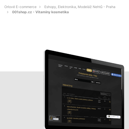
Orlové E-commerce
Eshopy, Elektronika, Modeláž Nehtů - Praha
001shop.cz - Vitamíny kosmetika