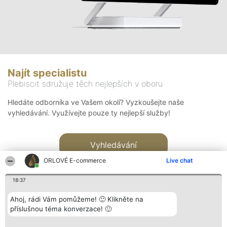
Najít specialistu
Plebiscit sdružuje těch nejlepších v oboru
Hledáte odborníka ve Vašem okolí? Vyzkoušejte naše
vyhledávání. Využívejte pouze ty nejlepší služby!
Vyhledávání
ORLOVÉ E-commerce
Live chat
18:37
Ahoj, rádi Vám pomůžeme! 🙂 Klikněte na
příslušnou téma konverzace! 🙂
Organizátor hlasování
Plebiscyt
Kontakt
Bright Side Solutions sp. z o.
Vítězové
Kontakt