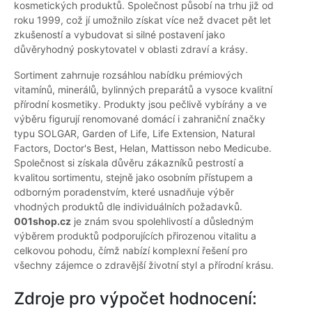
kosmetických produktů. Společnost působí na trhu již od
roku 1999, což jí umožnilo získat více než dvacet pět let
zkušeností a vybudovat si silné postavení jako
důvěryhodný poskytovatel v oblasti zdraví a krásy.
Sortiment zahrnuje rozsáhlou nabídku prémiových
vitamínů, minerálů, bylinných preparátů a vysoce kvalitní
přírodní kosmetiky. Produkty jsou pečlivě vybírány a ve
výběru figurují renomované domácí i zahraniční značky
typu SOLGAR, Garden of Life, Life Extension, Natural
Factors, Doctor's Best, Helan, Mattisson nebo Medicube.
Společnost si získala důvěru zákazníků pestrostí a
kvalitou sortimentu, stejně jako osobním přístupem a
odborným poradenstvím, které usnadňuje výběr
vhodných produktů dle individuálních požadavků.
001shop.cz
je znám svou spolehlivostí a důsledným
výběrem produktů podporujících přirozenou vitalitu a
celkovou pohodu, čímž nabízí komplexní řešení pro
všechny zájemce o zdravější životní styl a přírodní krásu.
Zdroje pro výpočet hodnocení: