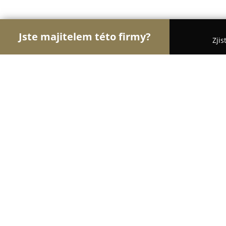
Jste majitelem této firmy?
Zjis
Orlové E-commerce
Eshopy, Elektronika, Model
ŠTARK s.r.o.
8.3
(9)
Blažovice, Pratecká 289