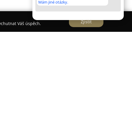
Mám jiné otázky.
Zjistit
vychutnat Váš úspěch.
Blažovicích na adrese Pratecká 289, si vybudovala
a trhu e-commerce. Zaměřuje se především na
dkáře a chovatele, přičemž klade důraz na
ídku produktů. V rámci internetového obchodu
běr potřeb pro zahradu, včetně kvalitních
 růst rostlin, mulčovacích kůr a speciálních
dání a péči o trávníky.
ůzné hospodářské zvířectvo, jako jsou například