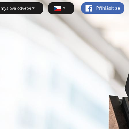
Přihlásit se
ůmyslová odvětví