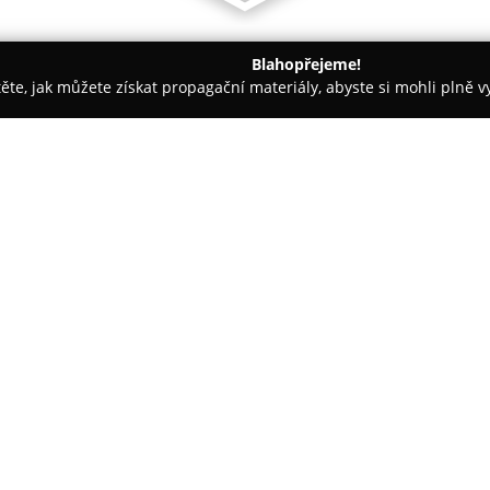
Blahopřejeme!
těte, jak můžete získat propagační materiály, abyste si mohli plně 
áž Nehtů - Brno-venkov
ŠTARK s.r.o.
O společnosti:
ŠTARK s.r.o.
, která má sídlo v 
pozici významného subjektu n
komplexní sortiment pro zahrá
vysokou kvalitu a pestrou nab
Zobrazit více >>
společnost poskytuje široký vý
substrátů, hnojiv podporujících
travních směsí určených k zaklá
Dále firma nabízí krmiva pro r