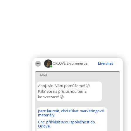
ORLOVÉ E-commerce
Live chat
22:28
Ahoj, rádi Vám pomůžeme! 🙂
Klikněte na příslušnou téma
konverzace! 🙂
Jsem laureát, chci získat marketingové
materiály.
Chci přihlásit svou společnost do
Orlové.