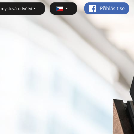
Přihlásit se
ůmyslová odvětví