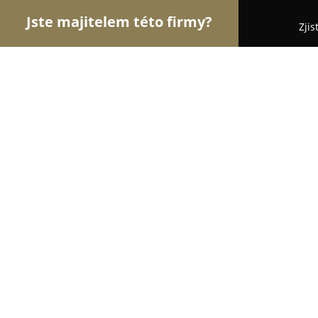
Jste majitelem této firmy?
Zjis
Orlové E-commerce
Eshopy, Elektronika, Model
DVDpremiery.cz
9.8
(13319)
Praha, Prague
Zobrazit telefonní číslo