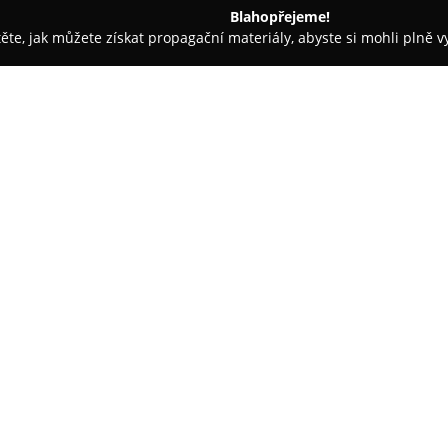
Blahopřejeme!
těte, jak můžete získat propagační materiály, abyste si mohli plně 
áž Nehtů - Praha
DVDpremiery.cz
O společnosti:
DVDpremiery.cz
představuje z
prodej filmů ve formátu DVD i 
titulů, zahrnujících jak aktuální
různých žánrů, například akční 
Zobrazit více >>
shopu zahrnuje i televizní seri
což z něj činí komplexní zdroj
Společnost klade důraz na spok
recenzích, zejména v souvislosti
objednávek. E-shop nabízí tak
registrované zákazníky a možn