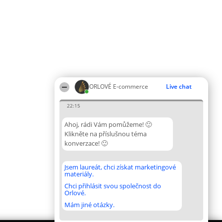
ORLOVÉ E-commerce
Live chat
22:15
Ahoj, rádi Vám pomůžeme! 🙂
Klikněte na příslušnou téma
konverzace! 🙂
Jsem laureát, chci získat marketingové
materiály.
Chci přihlásit svou společnost do
Orlové.
Mám jiné otázky.