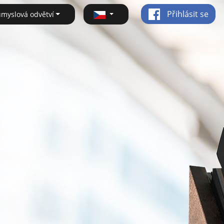
Přihlásit se
ůmyslová odvětví