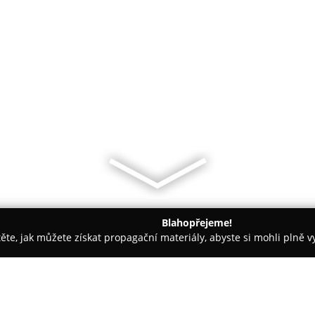
Blahopřejeme!
těte, jak můžete získat propagační materiály, abyste si mohli plně 
ž Nehtů - Kralupy nad Vltavou
E-cigaretka.cz