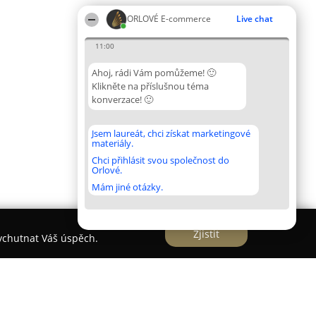
ORLOVÉ E-commerce
Live chat
11:00
Ahoj, rádi Vám pomůžeme! 🙂
Klikněte na příslušnou téma
konverzace! 🙂
Jsem laureát, chci získat marketingové
materiály.
Chci přihlásit svou společnost do
Orlové.
Mám jiné otázky.
Zjistit
vychutnat Váš úspěch.