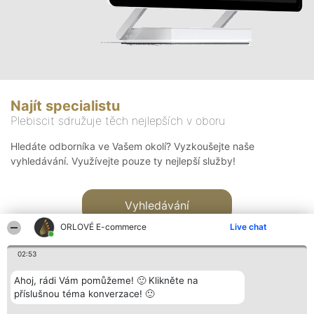
Najít specialistu
Plebiscit sdružuje těch nejlepších v oboru
Hledáte odborníka ve Vašem okolí? Vyzkoušejte naše
vyhledávání. Využívejte pouze ty nejlepší služby!
Vyhledávání
ORLOVÉ E-commerce
Live chat
02:53
Ahoj, rádi Vám pomůžeme! 🙂 Klikněte na
příslušnou téma konverzace! 🙂
Organizátor hlasování
Plebiscyt
Kontakt