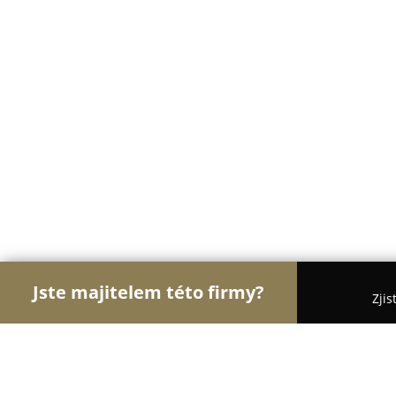
Jste majitelem této firmy?
Zjis
Orlové E-commerce
Eshopy, Elektronika, Modelá