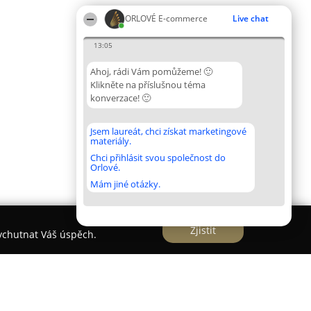
ORLOVÉ E-commerce
Live chat
13:05
Ahoj, rádi Vám pomůžeme! 🙂
Klikněte na příslušnou téma
konverzace! 🙂
Jsem laureát, chci získat marketingové
materiály.
Chci přihlásit svou společnost do
Orlové.
Mám jiné otázky.
Zjistit
vychutnat Váš úspěch.