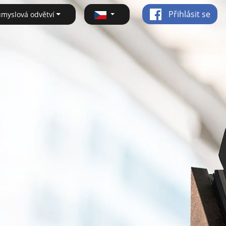
Přihlásit se
ůmyslová odvětví