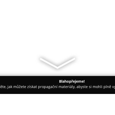
Blahopřejeme!
těte, jak můžete získat propagační materiály, abyste si mohli plně 
ž Nehtů - Kraslice
ink-shop.cz