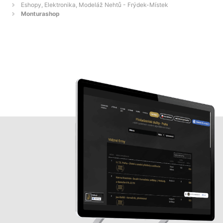
Eshopy, Elektronika, Modeláž Nehtů - Frýdek-Místek
Monturashop