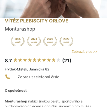
VÍTĚZ PLEBISCITY ORLOVÉ
Monturashop
Zobrazit více >>
8.7
(21)
Frýdek-Místek, Jamnická 82
Zobrazit telefonní číslo
O společnosti:
Monturashop
nabízí širokou paletu sportovního a
outdoorového oblečení a doplňků, určených pro muže i