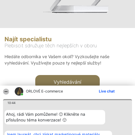
Najít specialistu
Plebiscit sdružuje těch nejlepších v oboru
Hledáte odborníka ve Vašem okolí? Vyzkoušejte naše
vyhledávání. Využívejte pouze ty nejlepší služby!
Vyhledávání
ORLOVÉ E-commerce
Live chat
10:44
Ahoj, rádi Vám pomůžeme! 🙂 Klikněte na
příslušnou téma konverzace! 🙂
Organizátor hlasování
Plebiscyt
Kontakt
Bright Side Solutions sp. z o.
Vítězové
Kontakt
Jsem laureát, chci získat marketingové materiály.