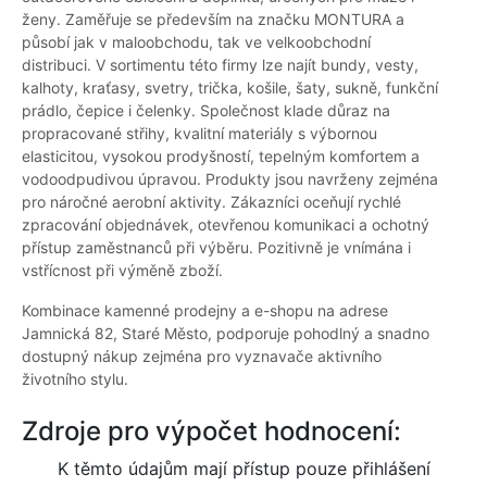
ženy. Zaměřuje se především na značku MONTURA a
působí jak v maloobchodu, tak ve velkoobchodní
distribuci. V sortimentu této firmy lze najít bundy, vesty,
kalhoty, kraťasy, svetry, trička, košile, šaty, sukně, funkční
prádlo, čepice i čelenky. Společnost klade důraz na
propracované střihy, kvalitní materiály s výbornou
elasticitou, vysokou prodyšností, tepelným komfortem a
vodoodpudivou úpravou. Produkty jsou navrženy zejména
pro náročné aerobní aktivity. Zákazníci oceňují rychlé
zpracování objednávek, otevřenou komunikaci a ochotný
přístup zaměstnanců při výběru. Pozitivně je vnímána i
vstřícnost při výměně zboží.
Kombinace kamenné prodejny a e-shopu na adrese
Jamnická 82, Staré Město, podporuje pohodlný a snadno
dostupný nákup zejména pro vyznavače aktivního
životního stylu.
Zdroje pro výpočet hodnocení:
K těmto údajům mají přístup pouze přihlášení