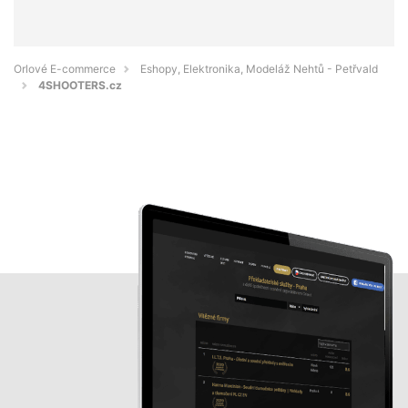
Orlové E-commerce
Eshopy, Elektronika, Modeláž Nehtů - Petřvald
4SHOOTERS.cz