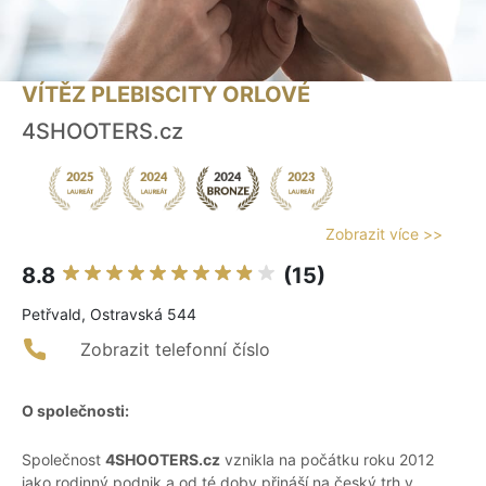
VÍTĚZ PLEBISCITY ORLOVÉ
4SHOOTERS.cz
Zobrazit více >>
8.8
(15)
Petřvald, Ostravská 544
Zobrazit telefonní číslo
O společnosti:
Společnost
4SHOOTERS.cz
vznikla na počátku roku 2012
jako rodinný podnik a od té doby přináší na český trh v