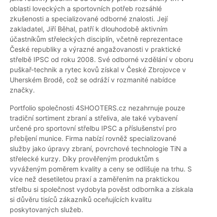
oblasti loveckých a sportovních potřeb rozsáhlé
zkušenosti a specializované odborné znalosti. Její
zakladatel, Jiří Běhal, patří k dlouhodobě aktivním
účastníkům střeleckých disciplín, včetně reprezentace
České republiky a výrazné angažovanosti v praktické
střelbě IPSC od roku 2008. Své odborné vzdělání v oboru
puškař-technik a rytec kovů získal v České Zbrojovce v
Uherském Brodě, což se odráží v rozmanité nabídce
značky.
Portfolio společnosti 4SHOOTERS.cz nezahrnuje pouze
tradiční sortiment zbraní a střeliva, ale také vybavení
určené pro sportovní střelbu IPSC a příslušenství pro
přebíjení munice. Firma nabízí rovněž specializované
služby jako úpravy zbraní, povrchové technologie TiN a
střelecké kurzy. Díky prověřeným produktům s
vyváženým poměrem kvality a ceny se odlišuje na trhu. S
více než desetiletou praxí a zaměřením na praktickou
střelbu si společnost vydobyla pověst odborníka a získala
si důvěru tisíců zákazníků oceňujících kvalitu
poskytovaných služeb.