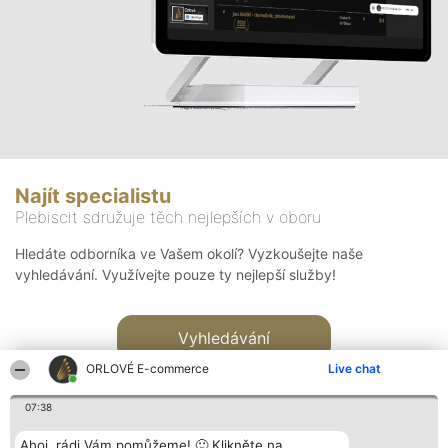
Najít specialistu
Plebiscit sdružuje těch nejlepších v oboru
Hledáte odborníka ve Vašem okolí? Vyzkoušejte naše
vyhledávání. Využívejte pouze ty nejlepší služby!
Vyhledávání
ORLOVÉ E-commerce
Live chat
07:38
Ahoj, rádi Vám pomůžeme! 🙂 Klikněte na