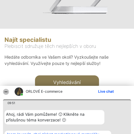
Najít specialistu
Plebiscit sdružuje těch nejlepších v oboru
Hledáte odborníka ve Vašem okolí? Vyzkoušejte naše
vyhledávání. Využívejte pouze ty nejlepší služby!
Vyhledávání
ORLOVÉ E-commerce
Live chat
09:51
Ahoj, rádi Vám pomůžeme! 🙂 Klikněte na
příslušnou téma konverzace! 🙂
Organizátor hlasování
Plebiscyt
Kontakt
Bright Side Solutions sp. z o.
Vítězové
Kontakt