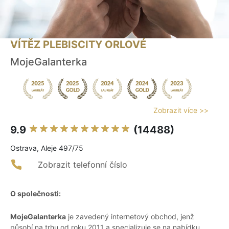
VÍTĚZ PLEBISCITY ORLOVÉ
MojeGalanterka
Zobrazit více >>
9.9
(14488)
Ostrava, Aleje 497/75
Zobrazit telefonní číslo
O společnosti:
MojeGalanterka
je zavedený internetový obchod, jenž
působí na trhu od roku 2011 a specializuje se na nabídku