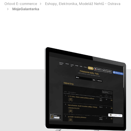
Orlové E-commerce
Eshopy, Elektronika, Modeláž Nehtů - Ostrava
MojeGalanterka