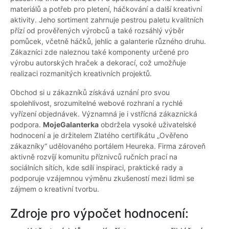
materiálů a potřeb pro pletení, háčkování a další kreativní
aktivity. Jeho sortiment zahrnuje pestrou paletu kvalitních
přízí od prověřených výrobců a také rozsáhlý výběr
pomůcek, včetně háčků, jehlic a galanterie různého druhu.
Zákazníci zde naleznou také komponenty určené pro
výrobu autorských hraček a dekorací, což umožňuje
realizaci rozmanitých kreativních projektů.
Obchod si u zákazníků získává uznání pro svou
spolehlivost, srozumitelné webové rozhraní a rychlé
vyřízení objednávek. Významná je i vstřícná zákaznická
podpora.
MojeGalanterka
obdržela vysoké uživatelské
hodnocení a je držitelem Zlatého certifikátu „Ověřeno
zákazníky“ udělovaného portálem Heureka. Firma zároveň
aktivně rozvíjí komunitu příznivců ručních prací na
sociálních sítích, kde sdílí inspiraci, praktické rady a
podporuje vzájemnou výměnu zkušeností mezi lidmi se
zájmem o kreativní tvorbu.
Zdroje pro výpočet hodnocení: