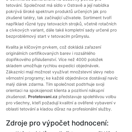
tetování. Společnost má sídlo v Ostravě a její nabídka
pokrývá široké spektrum produktů určených jak pro
zkušené tatéry, tak začínající uživatele. Sortiment tvoří
například různé typy tetovacích strojků, včetně rotačních
a cívkových variant, dále také kompletní sady určené pro
bezproblémový start v tetovacím průmyslu.
Kvalita je klíčovým prvkem, což dokládá zařazení
originálních certifikovaných barev i rozsáhlého
doplňkového příslušenství. Více než 4000 položek
skladem umožňuje rychlou expedici objednávek.
Zákazníci mají možnost využívat množstevní slevy nebo
věrnostní programy; ke každé objednávce dostávají navíc
malý dárek zdarma. Tím společnost podtrhuje svoji
orientaci na spokojenost klienta a pozitivní nákupní
zkušenost.
Protetovani.cz
představuje spolehlivou volbu
pro všechny, kteří požadují kvalitní a ověřené vybavení v
oblasti tetování a kladou důraz na profesionální služby.
Zdroje pro výpočet hodnocení: