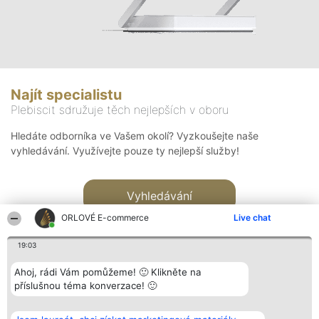
Najít specialistu
Plebiscit sdružuje těch nejlepších v oboru
Hledáte odborníka ve Vašem okolí? Vyzkoušejte naše
vyhledávání. Využívejte pouze ty nejlepší služby!
Vyhledávání
ORLOVÉ E-commerce
Live chat
19:03
Ahoj, rádi Vám pomůžeme! 🙂 Klikněte na
příslušnou téma konverzace! 🙂
Organizátor hlasování
Plebiscyt
Kontakt
Bright Side Solutions sp. z o.
Vítězové
Kontakt