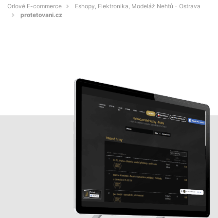
Orlové E-commerce
Eshopy, Elektronika, Modeláž Nehtů - Ostrava
protetovani.cz