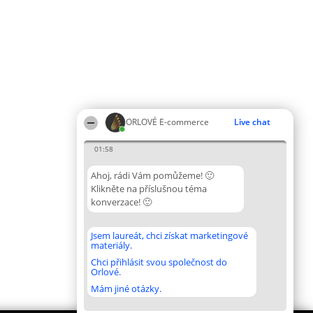
ORLOVÉ E-commerce
Live chat
01:58
Ahoj, rádi Vám pomůžeme! 🙂
Klikněte na příslušnou téma
konverzace! 🙂
Jsem laureát, chci získat marketingové
materiály.
Chci přihlásit svou společnost do
Orlové.
Mám jiné otázky.