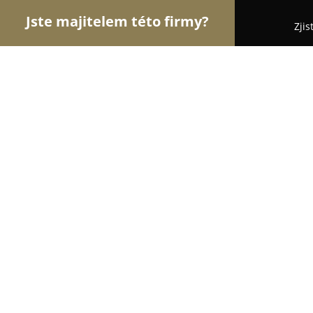
Jste majitelem této firmy?
Zjis
Orlové E-commerce
Eshopy, Elektronika, Model
Goldfitness
9.9
(1073)
Praha, V Olšinách 1270/78
Zobrazit telefonní číslo