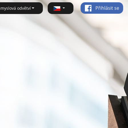
Přihlásit se
ůmyslová odvětví