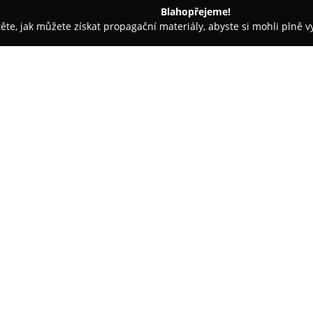
Blahopřejeme!
těte, jak můžete získat propagační materiály, abyste si mohli plně 
áž Nehtů - Praha
Goldfitness
O společnosti:
Goldfitness
působí na českém t
obchod v segmentu sportovní a 
zahrnuje široký výběr produktů
Weider, BSN, Reflex a Multipower
Zobrazit více >>
zboží, s důrazem na účinnost a
Kromě e-shopu provozuje Goldf
Praze. Společnost se vyznačuj
odborného poradenství, které 
svalové hmoty, zvýšení energie,
i celkovou podporu fitness. Go