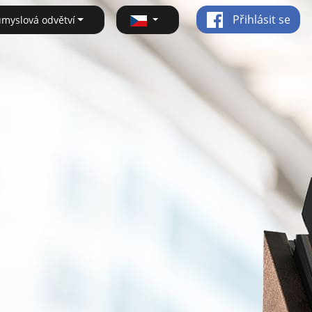
Přihlásit se
ůmyslová odvětví