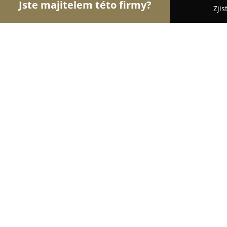
Jste majitelem této firmy?
Zjis
Orlové E-commerce
Eshopy, Elektronika, Model
GOURMET KÁVA
9.5
(1339)
Praha, 49, Mánesova 1178
Zobrazit telefonní číslo