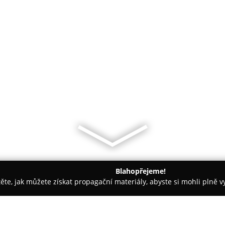
Blahopřejeme!
těte, jak můžete získat propagační materiály, abyste si mohli plně 
áž Nehtů - Tachov
Cykloservex.cz - jízdní kola, horská kola, el