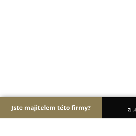
Jste majitelem této firmy?
Zjis
Orlové E-commerce
Eshopy, Elektronika, Model