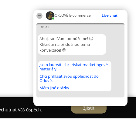
ORLOVÉ E-commerce
Live chat
04:45
Ahoj, rádi Vám pomůžeme! 🙂
Klikněte na příslušnou téma
konverzace! 🙂
Jsem laureát, chci získat marketingové
materiály.
Chci přihlásit svou společnost do
Orlové.
Mám jiné otázky.
Zjistit
vychutnat Váš úspěch.
ektrokola, sportovní oblečení Stříbro