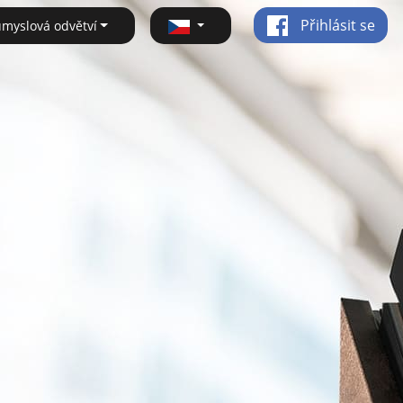
Přihlásit se
ůmyslová odvětví