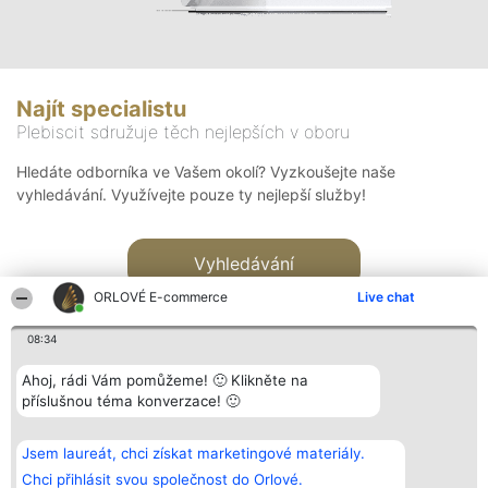
Najít specialistu
Plebiscit sdružuje těch nejlepších v oboru
Hledáte odborníka ve Vašem okolí? Vyzkoušejte naše
vyhledávání. Využívejte pouze ty nejlepší služby!
Vyhledávání
ORLOVÉ E-commerce
Live chat
08:34
Ahoj, rádi Vám pomůžeme! 🙂 Klikněte na
příslušnou téma konverzace! 🙂
Organizátor hlasování
Plebiscyt
Kontakt
Bright Side Solutions sp. z o.
Vítězové
Kontakt
Jsem laureát, chci získat marketingové materiály.
o. sp. k.
Seznam všech
ul. Ruska 22
laureátů
Chci přihlásit svou společnost do Orlové.