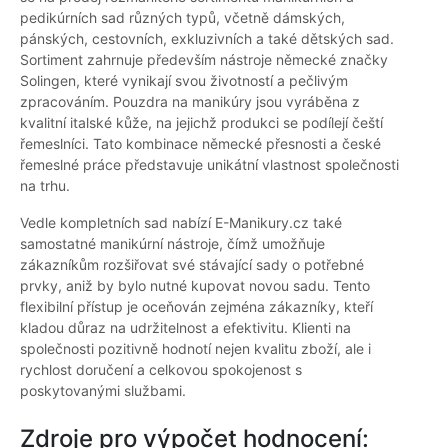
pedikúrních sad různých typů, včetně dámských,
pánských, cestovních, exkluzivních a také dětských sad.
Sortiment zahrnuje především nástroje německé značky
Solingen, které vynikají svou životností a pečlivým
zpracováním. Pouzdra na manikúry jsou vyráběna z
kvalitní italské kůže, na jejichž produkci se podílejí čeští
řemeslníci. Tato kombinace německé přesnosti a české
řemeslné práce představuje unikátní vlastnost společnosti
na trhu.
Vedle kompletních sad nabízí E-Manikury.cz také
samostatné manikúrní nástroje, čímž umožňuje
zákazníkům rozšiřovat své stávající sady o potřebné
prvky, aniž by bylo nutné kupovat novou sadu. Tento
flexibilní přístup je oceňován zejména zákazníky, kteří
kladou důraz na udržitelnost a efektivitu. Klienti na
společnosti pozitivně hodnotí nejen kvalitu zboží, ale i
rychlost doručení a celkovou spokojenost s
poskytovanými službami.
Zdroje pro výpočet hodnocení: