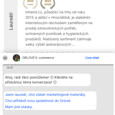
Inhand.cz, působící na trhu od roku
Laureáti
2015 a sídlící v Hroznětíně, je stabilním
internetovým obchodem zaměřeným na
prodej zdravotnických potřeb,
ochranných pomůcek a hygienických
produktů. Nabízený sortiment zahrnuje
velký výběr jednorázových ...
ORLOVÉ E-commerce
Live chat
12:47
Organizátor hlasování
Plebiscyt
Kontakt
Bright Side Solutions sp. z o.
Vítězové
Kontakt
Ahoj, rádi Vám pomůžeme! 🙂 Klikněte na
o. sp. k.
Seznam všech
příslušnou téma konverzace! 🙂
ul. Ruska 22
laureátů
Wrocław 50-079
Zásady
KRS 0000749100 | Regon
Pravidla
Jsem laureát, chci získat marketingové materiály.
381313360 | NIP 8943132676
Zásady
ochrany
Chci přihlásit svou společnost do Orlové.
osobních údajů
Mám jiné otázky.