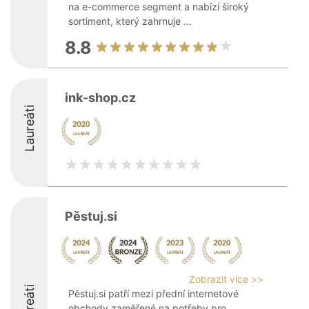
na e-commerce segment a nabízí široký
sortiment, který zahrnuje ...
8.8
ink-shop.cz
Laureáti
Pěstuj.si
Zobrazit více >>
Laureáti
Pěstuj.si patří mezi přední internetové
obchody zaměřené na potřeby pro