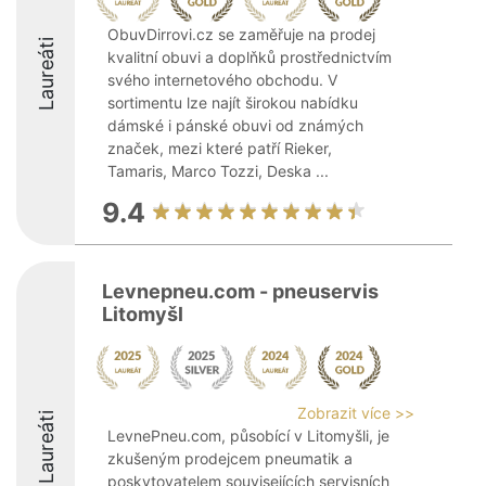
ObuvDirrovi.cz se zaměřuje na prodej
Laureáti
kvalitní obuvi a doplňků prostřednictvím
svého internetového obchodu. V
sortimentu lze najít širokou nabídku
dámské i pánské obuvi od známých
značek, mezi které patří Rieker,
Tamaris, Marco Tozzi, Deska ...
9.4
Levnepneu.com - pneuservis
Litomyšl
Zobrazit více >>
Laureáti
LevnePneu.com, působící v Litomyšli, je
zkušeným prodejcem pneumatik a
poskytovatelem souvisejících servisních