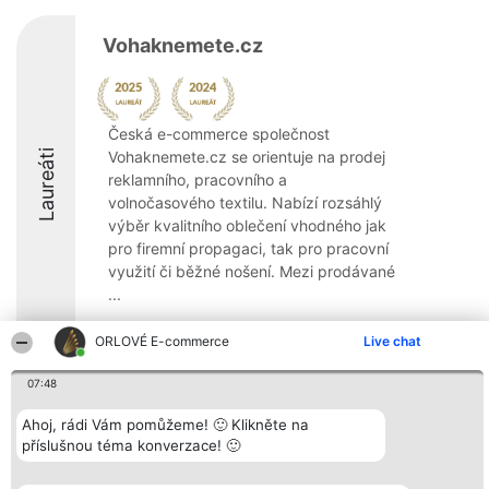
Vohaknemete.cz
Česká e-commerce společnost
Laureáti
Vohaknemete.cz se orientuje na prodej
reklamního, pracovního a
volnočasového textilu. Nabízí rozsáhlý
výběr kvalitního oblečení vhodného jak
pro firemní propagaci, tak pro pracovní
využití či běžné nošení. Mezi prodávané
...
8.6
ORLOVÉ E-commerce
Live chat
07:48
Organizátor hlasování
Plebiscyt
Kontakt
Ahoj, rádi Vám pomůžeme! 🙂 Klikněte na
Bright Side Solutions sp. z o.
Vítězové
Kontakt
příslušnou téma konverzace! 🙂
o. sp. k.
Seznam všech
ul. Ruska 22
laureátů
Wrocław 50-079
Zásady