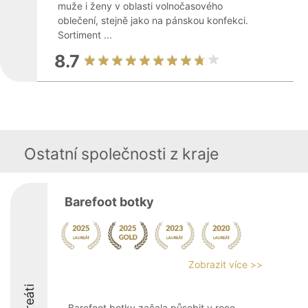
muže i ženy v oblasti volnočasového
oblečení, stejně jako na pánskou konfekci.
Sortiment ...
8.7
Ostatní společnosti z kraje
Barefoot botky
Zobrazit více >>
Laureáti
Barefoot botky začala působit v roce