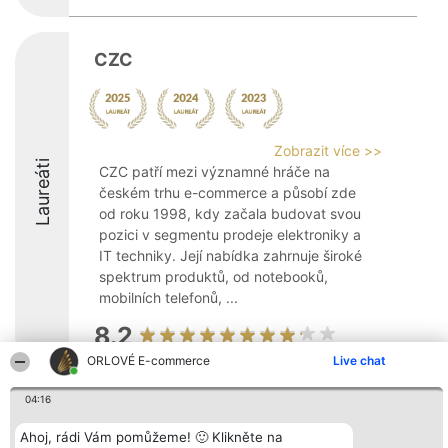
CZC
Zobrazit více >>
Laureáti
CZC patří mezi významné hráče na
českém trhu e-commerce a působí zde
od roku 1998, kdy začala budovat svou
pozici v segmentu prodeje elektroniky a
IT techniky. Její nabídka zahrnuje široké
spektrum produktů, od notebooků,
mobilních telefonů, ...
8.2
ORLOVÉ E-commerce
Live chat
04:16
Organizátor hlasování
Plebiscyt
Kontakt
Bright Side Solutions sp. z o.
Vítězové
Kontakt
o. sp. k.
Ahoj, rádi Vám pomůžeme! 🙂 Klikněte na
Seznam všech