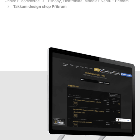
Orlové E-commerce
Eshopy, Elektronika, Modeláž Nehtů - Příbram
Takkam design shop Příbram