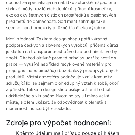
obchod se specializuje na nabídku autorské, nápadité a
stylové módy, rozličných doplňků, přírodní kosmetiky,
ekologicky šetrných čisticích prostředků a designových
předmětů do domácnosti. Sortiment zahrnuje také
second-hand produkty a různé bio či eko výrobky.
Mezi přednosti Takkam design shopu patří výrazná
podpora českých a slovenských výrobců, přičemž důraz
je kladen na transparentnost původu a podmínek tvorby
zboží. Obchod aktivně promítá principy udržitelnosti do
praxe — využívá například recyklované materiály pro
propagaci nebo umožňuje bezobalový prodej vybraných
produktů. Místní atmosféra podněcuje vznik komunity
sdružující lidi se zájmem o ohleduplný vztah k sobě, okolí
a přírodě. Takkam design shop usiluje o šíření hodnot
udržitelného a vkusného životního stylu i mimo velká
města, s cílem ukázat, že odpovědnost k planetě a
modernost mohou být v souladu.
Zdroje pro výpočet hodnocení:
K těmto údajům mají přístup pouze přihlášení