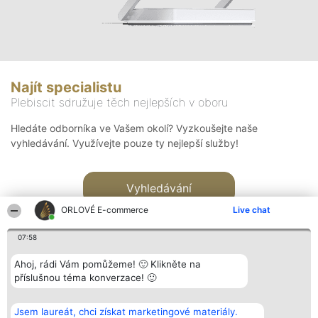
Najít specialistu
Plebiscit sdružuje těch nejlepších v oboru
Hledáte odborníka ve Vašem okolí? Vyzkoušejte naše
vyhledávání. Využívejte pouze ty nejlepší služby!
Vyhledávání
ORLOVÉ E-commerce
Live chat
07:58
Ahoj, rádi Vám pomůžeme! 🙂 Klikněte na
příslušnou téma konverzace! 🙂
Organizátor hlasování
Plebiscyt
Kontakt
Bright Side Solutions sp. z o.
Vítězové
Kontakt
Jsem laureát, chci získat marketingové materiály.
o. sp. k.
Seznam všech