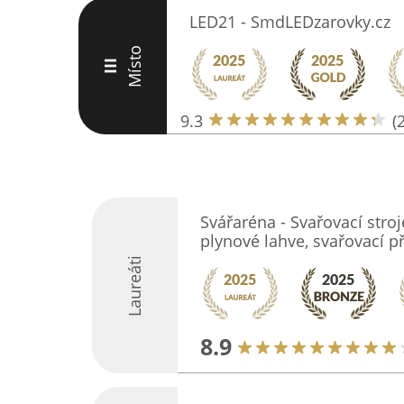
LED21 - SmdLEDzarovky.cz
Místo
III
9.3
(
Svářaréna - Svařovací stro
plynové lahve, svařovací př
Laureáti
8.9