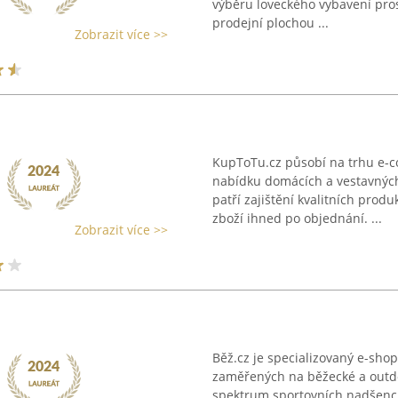
výběru loveckého vybavení pro
prodejní plochou ...
Zobrazit více >>
KupToTu.cz působí na trhu e-
nabídku domácích a vestavných 
patří zajištění kvalitních prod
zboží ihned po objednání. ...
Zobrazit více >>
Běž.cz je specializovaný e-sh
zaměřených na běžecké a outdoo
spektrum sportovních nadšenců