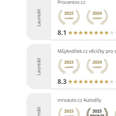
Procentov.cz
Laureáti
8.1
MůjAndílek.cz věcičky pro 
Laureáti
8.3
mroauto.cz Autodíly
Laureáti