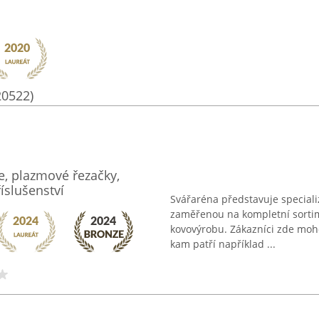
20522)
je, plazmové řezačky,
íslušenství
Svářaréna představuje special
zaměřenou na kompletní sortim
kovovýrobu. Zákazníci zde moho
kam patří například ...