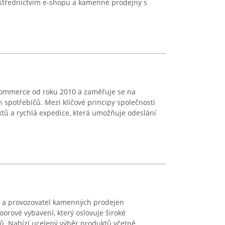
střednictvím e-shopu a kamenné prodejny s
commerce od roku 2010 a zaměřuje se na
spotřebičů. Mezi klíčové principy společnosti
uktů a rychlá expedice, která umožňuje odeslání
op a provozovatel kamenných prodejen
rové vybavení, který oslovuje široké
. Nabízí ucelený výběr produktů včetně