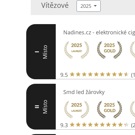
Vítězové
2025
Nadines.cz - elektronické ci
Místo
I
9.5
(
Smd led žárovky
Místo
II
9.3
(