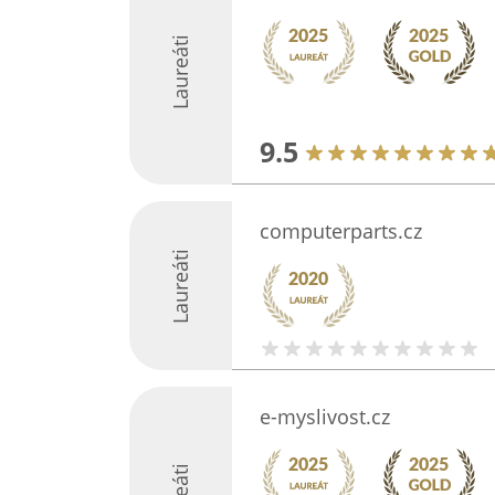
Laureáti
9.5
computerparts.cz
Laureáti
e-myslivost.cz