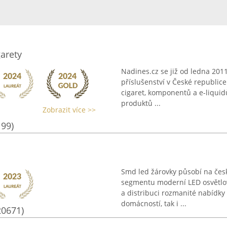
garety
Nadines.cz se již od ledna 2011
příslušenství v České republic
cigaret, komponentů a e-liquidů
produktů ...
Zobrazit více >>
199)
Smd led žárovky působí na čes
segmentu moderní LED osvětlov
a distribuci rozmanité nabídky
domácností, tak i ...
20671)