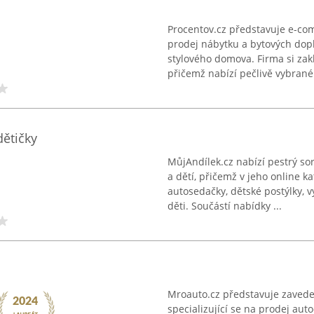
Procentov.cz představuje e-com
prodej nábytku a bytových dop
stylového domova. Firma si zak
přičemž nabízí pečlivě vybrané 
dětičky
MůjAndílek.cz nabízí pestrý s
a dětí, přičemž v jeho online k
autosedačky, dětské postýlky, 
děti. Součástí nabídky ...
Mroauto.cz představuje zavede
specializující se na prodej aut