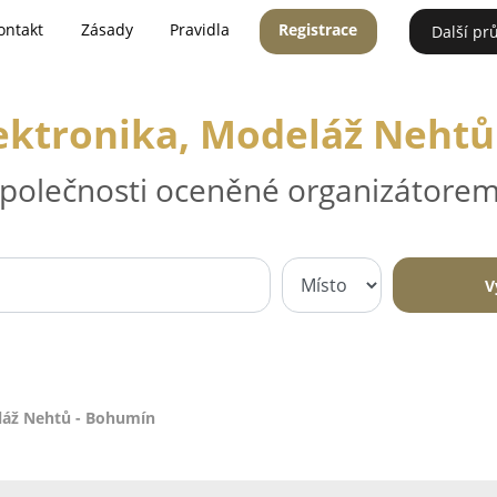
ontakt
Zásady
Pravidla
Registrace
Další pr
lektronika, Modeláž Nehtů
 společnosti oceněné organizátorem
V
láž Nehtů - Bohumín