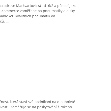
na adrese Markvartovická 1416/2 a působí jako
i e-commerce zaměřené na pneumatiky a disky.
nabídkou kvalitních pneumatik od
ů, ...
čnost, která staví své podnikání na dlouholeté
ivosti. Zaměřuje se na poskytování širokého