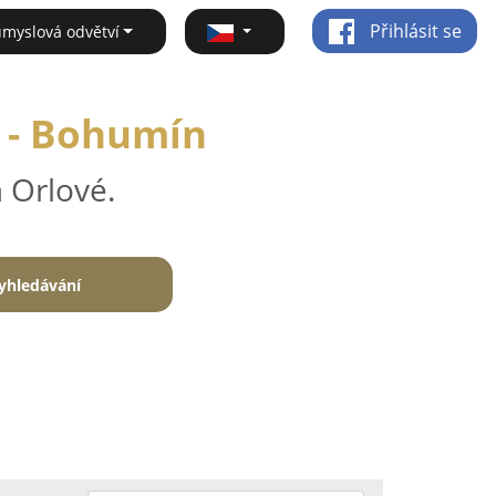
Přihlásit se
ůmyslová odvětví
 - Bohumín
 Orlové.
yhledávání