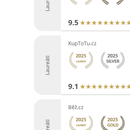
Laureáti
9.5
KupToTu.cz
Laureáti
9.1
Běž.cz
Laureáti