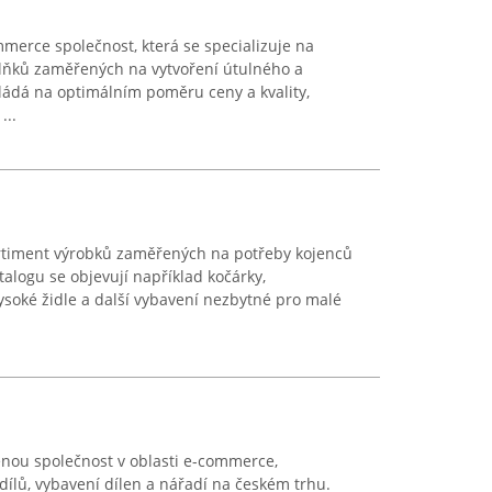
merce společnost, která se specializuje na
lňků zaměřených na vytvoření útulného a
ládá na optimálním poměru ceny a kvality,
...
ortiment výrobků zaměřených na potřeby kojenců
atalogu se objevují například kočárky,
vysoké židle a další vybavení nezbytné pro malé
nou společnost v oblasti e-commerce,
odílů, vybavení dílen a nářadí na českém trhu.