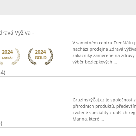
dravá Výživa -
V samotném centru Frenštátu p
nachází prodejna Zdravá výživa
zákazníky zaměřené na zdravý ž
výběr bezlepkových ...
54)
GruzínskýČaj.cz je společnost z
přírodních produktů, především 
zvolené speciality z dalších re
Manna, které ...
)