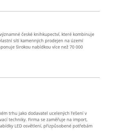
ýznamné české knihkupectví, které kombinuje
vlastní sítí kamenných prodejen na území
sponuje širokou nabídkou více než 70 000
kém trhu jako dodavatel ucelených řešení v
ací techniky. Firma se zaměřuje na import,
 nabídky LED osvětlení, přizpůsobené potřebám