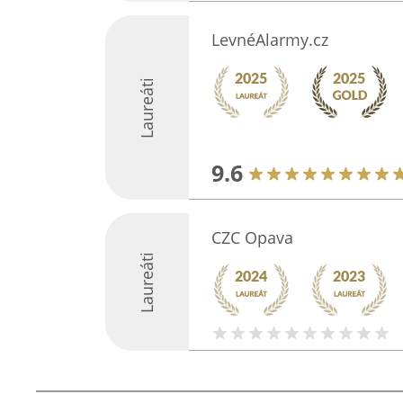
LevnéAlarmy.cz
Laureáti
9.6
CZC Opava
Laureáti