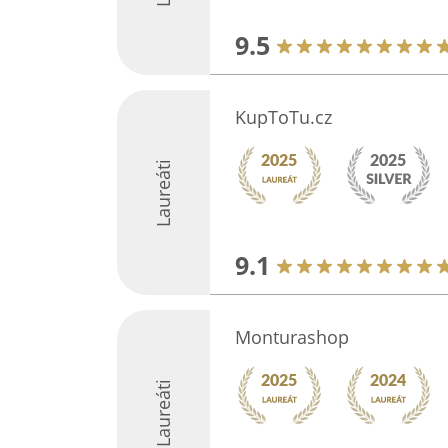
9.5
KupToTu.cz
Laureáti
9.1
Monturashop
Laureáti