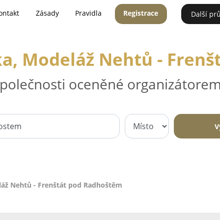
ontakt
Zásady
Pravidla
Registrace
Další pr
ka, Modeláž Nehtů - Fren
 společnosti oceněné organizátorem
V
láž Nehtů - Frenštát pod Radhoštěm