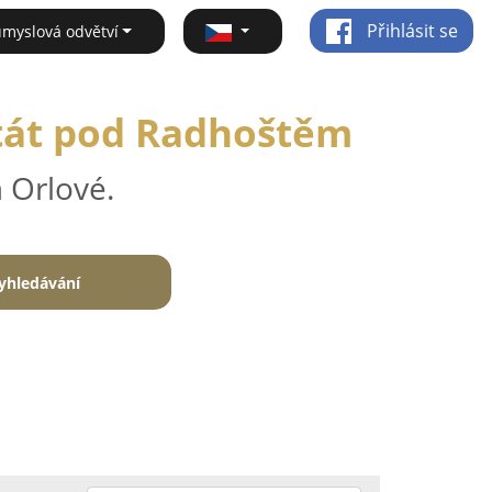
Přihlásit se
ůmyslová odvětví
štát pod Radhoštěm
 Orlové.
yhledávání