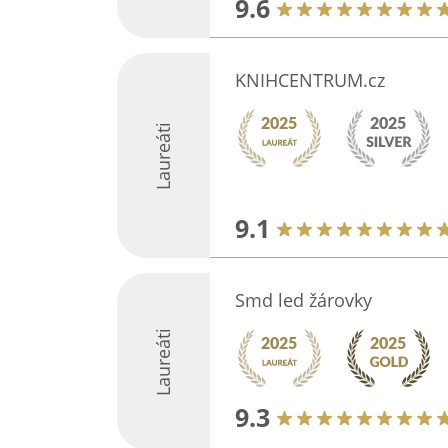
9.6
KNIHCENTRUM.cz
Laureáti
9.1
Smd led žárovky
Laureáti
9.3