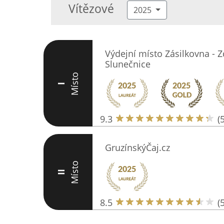
Vítězové
2025
Výdejní místo Zásilkovna - Z
Slunečnice
Místo
I
9.3
(
GruzínskýČaj.cz
Místo
II
8.5
(5