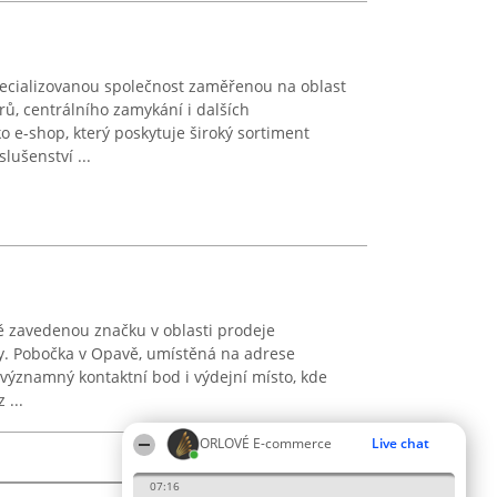
ecializovanou společnost zaměřenou na oblast
ů, centrálního zamykání i dalších
o e-shop, který poskytuje široký sortiment
lušenství ...
 zavedenou značku v oblasti prodeje
ky. Pobočka v Opavě, umístěná na adrese
 významný kontaktní bod i výdejní místo, kde
 ...
ORLOVÉ E-commerce
Live chat
07:16