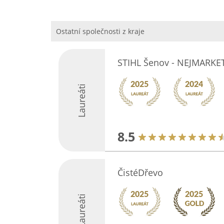
Ostatní společnosti z kraje
STIHL Šenov - NEJMARKET 
Laureáti
8.5
ČistéDřevo
Laureáti