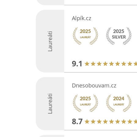
Alpík.cz
Laureáti
9.1
Dnesobouvam.cz
Laureáti
8.7