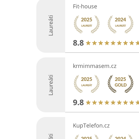
Fit-house
Laureáti
8.8
krmimmasem.cz
Laureáti
9.8
KupTelefon.cz