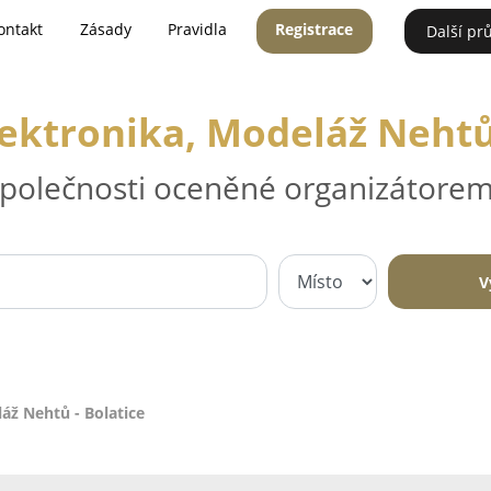
ontakt
Zásady
Pravidla
Registrace
Další pr
lektronika, Modeláž Nehtů 
 společnosti oceněné organizátorem
V
áž Nehtů - Bolatice