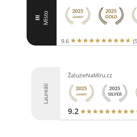
Místo
III
9.6
(
ŽaluzieNaMíru.cz
Laureáti
9.2