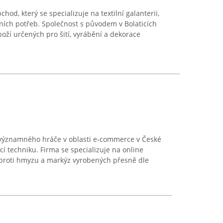
chod, který se specializuje na textilní galanterii,
vních potřeb. Společnost s původem v Bolaticích
oží určených pro šití, vyrábění a dekorace
významného hráče v oblasti e-commerce v České
í techniku. Firma se specializuje na online
ítí proti hmyzu a markýz vyrobených přesně dle