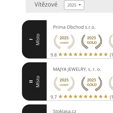
Vítězové
2025
Prima Obchod s.r.o.
Místo
I
9.8
(
MAJYA JEWELRY, s. r. o.
Místo
II
9.7
(
Stoklasa.cz