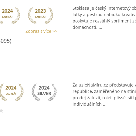
Stoklasa je český internetový ob
látky a pestrou nabídku kreati
poskytuje rozsáhlý sortiment zb
domácnosti. ...
Zobrazit více >>
5095)
ŽaluzieNaMíru.cz představuje 
republice, zaměřeného na stínic
prodej žaluzií, rolet, plissé, s
individuálních ...