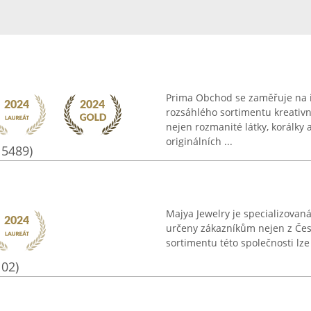
Prima Obchod se zaměřuje na int
rozsáhlého sortimentu kreativ
nejen rozmanité látky, korálky
originálních ...
15489)
Majya Jewelry je specializovaná
určeny zákazníkům nejen z České
sortimentu této společnosti lze
102)