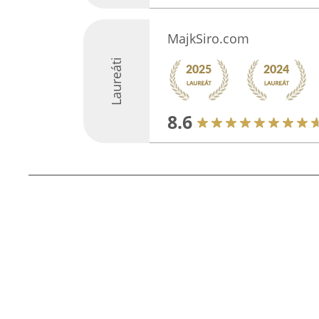
MajkSiro.com
Laureáti
8.6