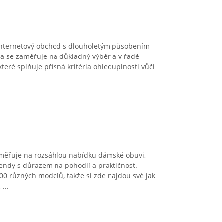
o internetový obchod s dlouholetým působením
ma se zaměřuje na důkladný výběr a v řadě
které splňuje přísná kritéria ohleduplnosti vůči
ěřuje na rozsáhlou nabídku dámské obuvi,
rendy s důrazem na pohodlí a praktičnost.
00 různých modelů, takže si zde najdou své jak
...