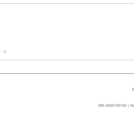
B
KRS 0000749100 | R