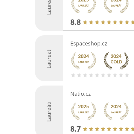
Laureáti
8.8
Espaceshop.cz
Laureáti
Natio.cz
Laureáti
8.7