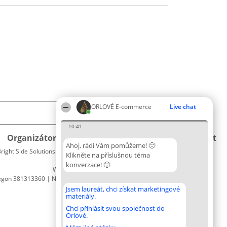
ORLOVÉ E-commerce
Live chat
10:41
Organizátor hlasování
Plebiscyt
Kontakt
Ahoj, rádi Vám pomůžeme! 🙂
right Side Solutions sp. z o. o. sp. k.
Vítězové
Kontakt
Klikněte na příslušnou téma
ul. Ruska 22
Seznam
konverzace! 🙂
Wrocław 50-079
všech
egon 381313360 | NIP 8943132676
laureátů
Zásady
Jsem laureát, chci získat marketingové
materiály.
Pravidla
Zásady
Chci přihlásit svou společnost do
Orlové.
ochrany
osobních