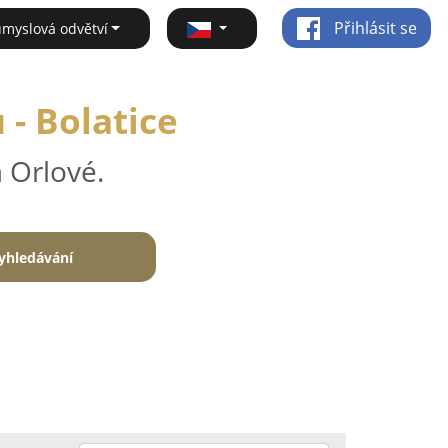
Přihlásit se
ůmyslová odvětví
- Bolatice
 Orlové.
yhledávání