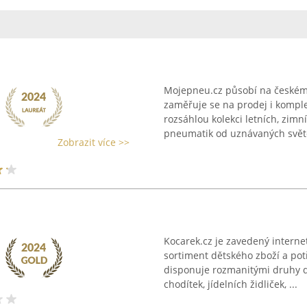
Mojepneu.cz působí na českém t
zaměřuje se na prodej i komple
rozsáhlou kolekci letních, zimn
pneumatik od uznávaných světo
Zobrazit více >>
Kocarek.cz je zavedený internet
sortiment dětského zboží a pot
disponuje rozmanitými druhy d
chodítek, jídelních židliček, ...