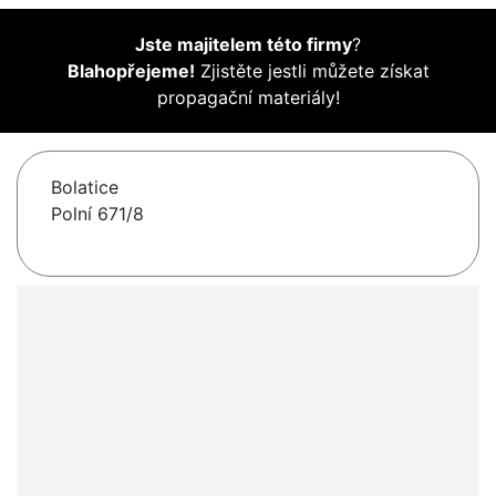
Jste majitelem této firmy
?
Blahopřejeme!
Zjistěte jestli můžete získat
propagační materiály!
Bolatice
Polní 671/8