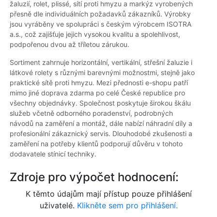
žaluzií, rolet, plissé, sítí proti hmyzu a markýz vyrobených
přesně dle individuálních požadavků zákazníků. Výrobky
jsou vyráběny ve spolupráci s českým výrobcem ISOTRA
a.s., což zajišťuje jejich vysokou kvalitu a spolehlivost,
podpořenou dvou až tříletou zárukou.
Sortiment zahrnuje horizontální, vertikální, střešní žaluzie i
látkové rolety s různými barevnými možnostmi, stejně jako
praktické sítě proti hmyzu. Mezi přednosti e-shopu patří
mimo jiné doprava zdarma po celé České republice pro
všechny objednávky. Společnost poskytuje širokou škálu
služeb včetně odborného poradenství, podrobných
návodů na zaměření a montáž, dále nabízí náhradní díly a
profesionální zákaznický servis. Dlouhodobé zkušenosti a
zaměření na potřeby klientů podporují důvěru v tohoto
dodavatele stínicí techniky.
Zdroje pro výpočet hodnocení:
K těmto údajům mají přístup pouze přihlášení
uživatelé.
Klikněte sem pro přihlášení.