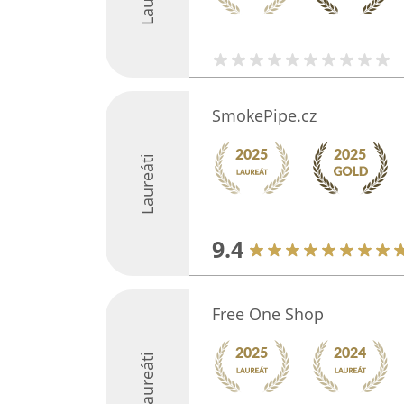
SmokePipe.cz
Laureáti
9.4
Free One Shop
Laureáti