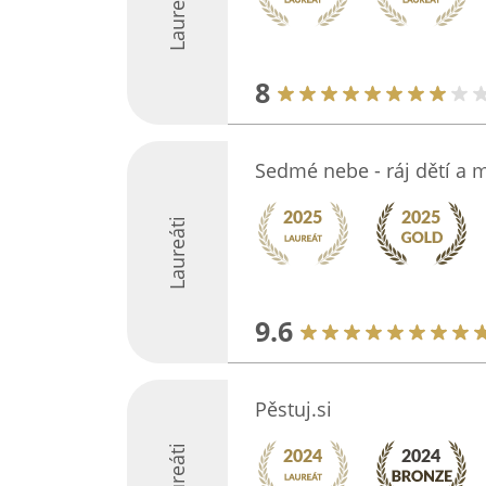
Laureáti
8
Sedmé nebe - ráj dětí a
Laureáti
9.6
Pěstuj.si
Laureáti