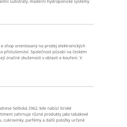
valitní substráty, moderní hydroponické systémy
 e-shop orientovaný na prodej elektronických
ho příslušenství. Společnost působí na českém
 její značné zkušenosti v oblasti e-kouření. V
drese Selbská 2962, kde nabízí široké
timent zahrnuje různé produkty jako tabákové
vu, cukrovinky, parfémy a další položky určené