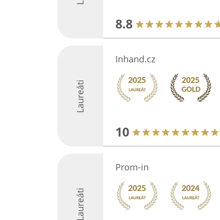
8.8
Inhand.cz
Laureáti
10
Prom-in
Laureáti