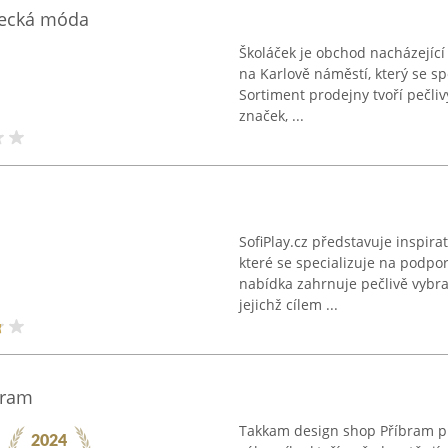
necká móda
Školáček je obchod nacházející 
na Karlově náměstí, který se s
Sortiment prodejny tvoří pečliv
značek, ...
SofiPlay.cz představuje inspirat
které se specializuje na podpo
nabídka zahrnuje pečlivě vybra
jejichž cílem ...
bram
Takkam design shop Příbram př