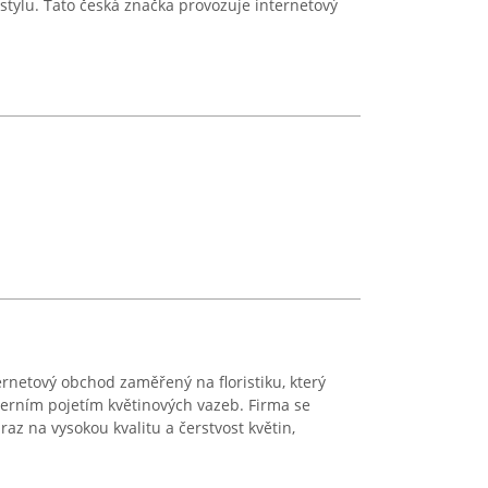
stylu. Tato česká značka provozuje internetový
ernetový obchod zaměřený na floristiku, který
erním pojetím květinových vazeb. Firma se
az na vysokou kvalitu a čerstvost květin,