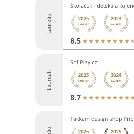
Školáček - dětská a koje
Laureáti
8.5
SofiPlay.cz
Laureáti
8.7
Takkam design shop Pří