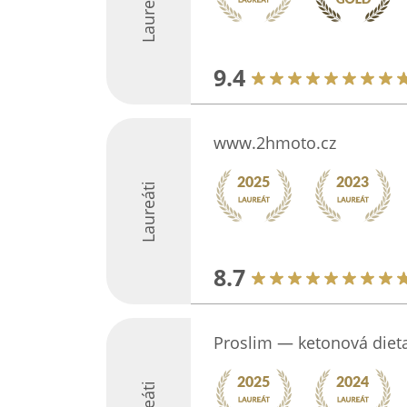
Laureáti
9.4
www.2hmoto.cz
Laureáti
8.7
Proslim — ketonová dieta 