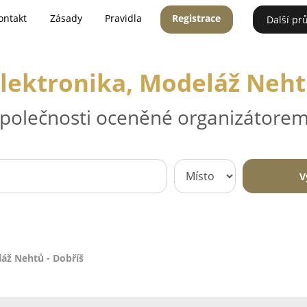
ontakt
Zásady
Pravidla
Registrace
Další pr
lektronika, Modeláž Neht
 společnosti oceněné organizátorem
V
áž Nehtů - Dobříš