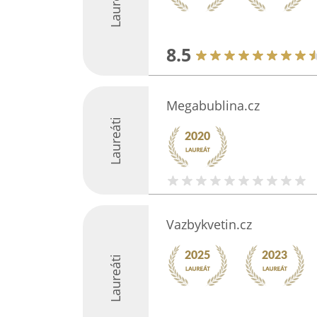
Laureáti
8.5
Megabublina.cz
Laureáti
Vazbykvetin.cz
Laureáti