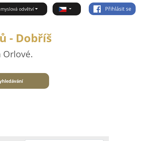
Přihlásit se
ůmyslová odvětví
ů - Dobříš
 Orlové.
yhledávání