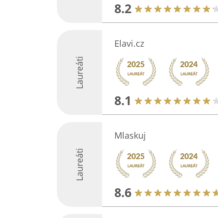
8.2
Elavi.cz
Laureáti
8.1
Mlaskuj
Laureáti
8.6