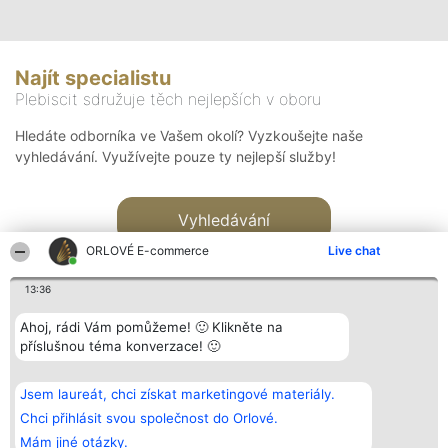
Najít specialistu
Plebiscit sdružuje těch nejlepších v oboru
Hledáte odborníka ve Vašem okolí? Vyzkoušejte naše
vyhledávání. Využívejte pouze ty nejlepší služby!
Vyhledávání
ORLOVÉ E-commerce
Live chat
13:36
Ahoj, rádi Vám pomůžeme! 🙂 Klikněte na
příslušnou téma konverzace! 🙂
Organizátor hlasování
Plebiscyt
Kontakt
Bright Side Solutions sp. z o.
Vítězové
Kontakt
Jsem laureát, chci získat marketingové materiály.
o. sp. k.
Seznam všech
ul. Ruska 22
laureátů
Chci přihlásit svou společnost do Orlové.
Wrocław 50-079
Zásady
Mám jiné otázky.
KRS 0000749100 | Regon
Pravidla