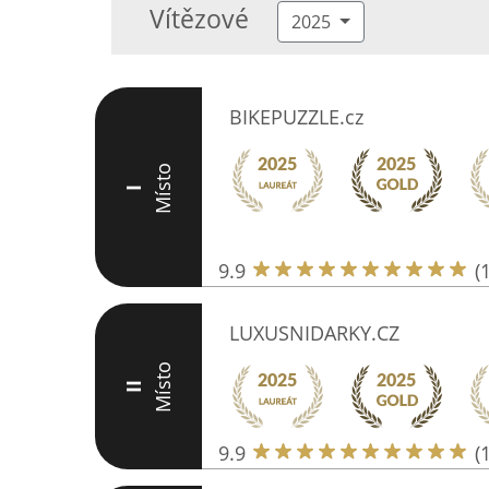
Vítězové
2025
BIKEPUZZLE.cz
Místo
I
9.9
(
LUXUSNIDARKY.CZ
Místo
II
9.9
(