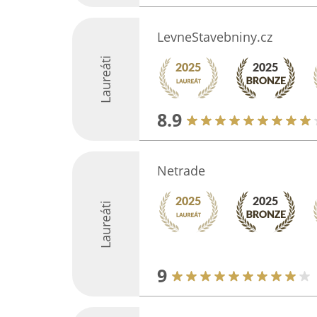
LevneStavebniny.cz
Laureáti
8.9
Netrade
Laureáti
9