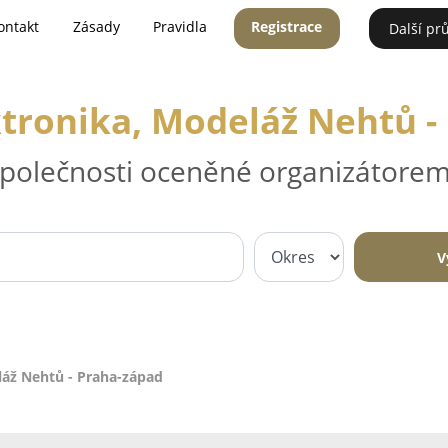
ontakt
Zásady
Pravidla
Registrace
Další pr
ktronika, Modeláž Nehtů -
 společnosti oceněné organizátorem
V
láž Nehtů - Praha-západ