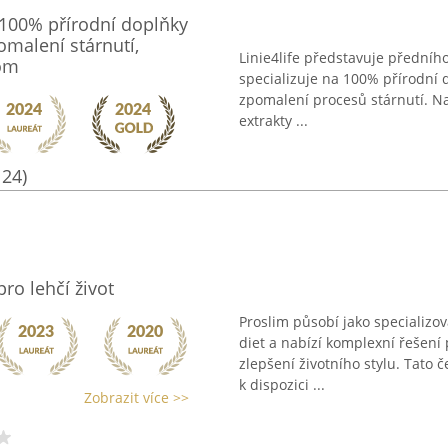
00% přírodní doplňky
pomalení stárnutí,
Linie4life představuje předníh
com
specializuje na 100% přírodní d
zpomalení procesů stárnutí. Na
extrakty ...
124)
ro lehčí život
Proslim působí jako specializo
diet a nabízí komplexní řešení
zlepšení životního stylu. Tato 
k dispozici ...
Zobrazit více >>