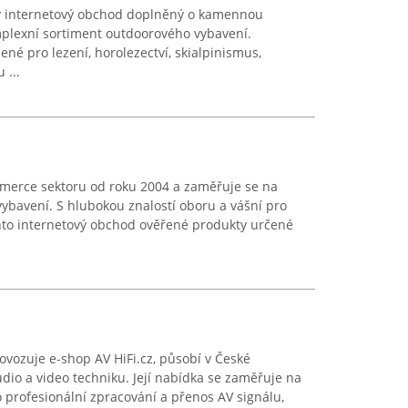
ný internetový obchod doplněný o kamennou
mplexní sortiment outdoorového vybavení.
né pro lezení, horolezectví, skialpinismus,
 ...
merce sektoru od roku 2004 a zaměřuje se na
ybavení. S hlubokou znalostí oboru a vášní pro
ento internetový obchod ověřené produkty určené
ovozuje e-shop AV HiFi.cz, působí v České
udio a video techniku. Její nabídka se zaměřuje na
o profesionální zpracování a přenos AV signálu,