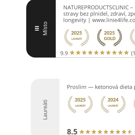
NATUREPRODUCTSCLINIC – 1
stravy bez plnidel, zdraví, z
longevity | www.linie4life.
Místo
III
9.9
(
Proslim — ketonová dieta p
Laureáti
8.5