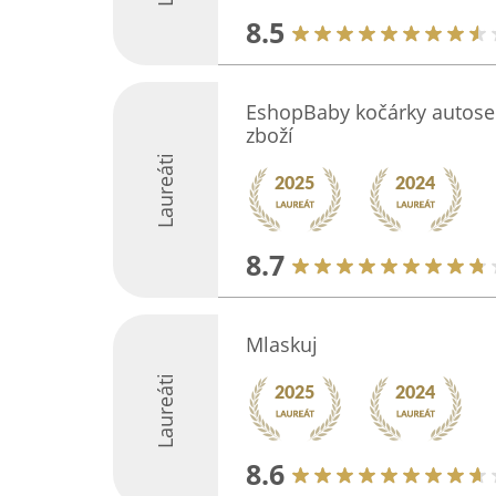
8.5
EshopBaby kočárky autose
zboží
Laureáti
8.7
Mlaskuj
Laureáti
8.6