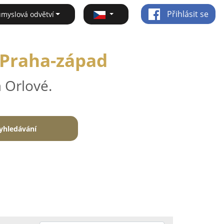
Přihlásit se
ůmyslová odvětví
 Praha-západ
 Orlové.
yhledávání