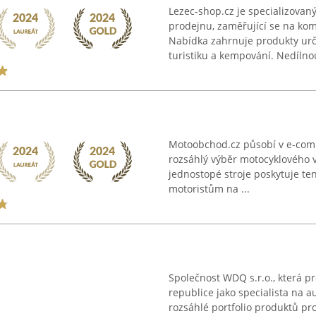
Lezec-shop.cz je specializova
prodejnu, zaměřující se na ko
Nabídka zahrnuje produkty urče
turistiku a kempování. Nedílnou
Motoobchod.cz působí v e-com
rozsáhlý výběr motocyklového v
jednostopé stroje poskytuje t
motoristům na ...
Společnost WDQ s.r.o., která pr
republice jako specialista na a
rozsáhlé portfolio produktů pr